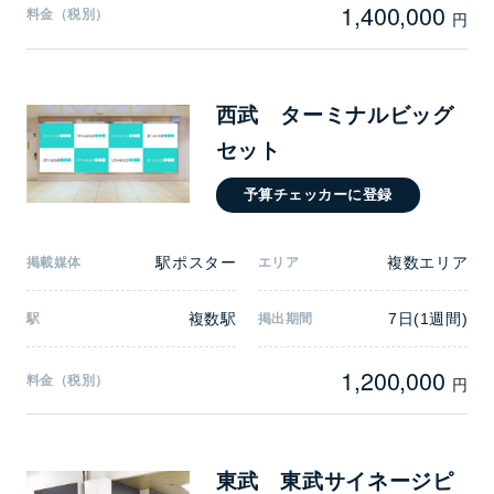
1,400,000
料金（税別）
円
西武 ターミナルビッグ
セット
予算チェッカーに登録
駅ポスター
複数エリア
掲載媒体
エリア
複数駅
7日(1週間)
駅
掲出期間
1,200,000
料金（税別）
円
東武 東武サイネージピ