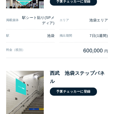
予算チェッカーに登録
駅シート貼り(SPメ
池袋エリア
掲載媒体
エリア
ディア)
池袋
7日(1週間)
駅
掲出期間
600,000
料金（税別）
円
西武 池袋ステップパネ
ル
予算チェッカーに登録