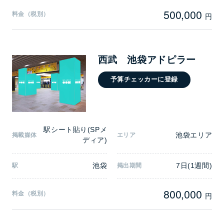
500,000
料金（税別）
円
西武 池袋アドピラー
予算チェッカーに登録
駅シート貼り(SPメ
池袋エリア
掲載媒体
エリア
ディア)
池袋
7日(1週間)
駅
掲出期間
800,000
料金（税別）
円