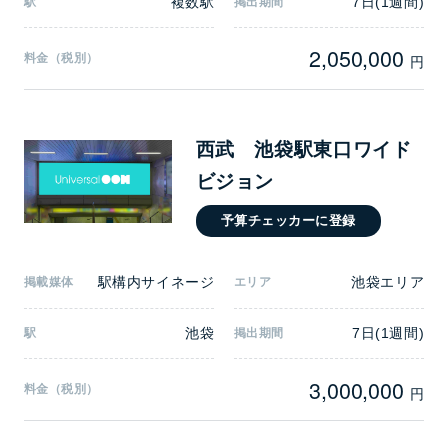
複数駅
7日(1週間)
駅
掲出期間
2,050,000
料金（税別）
円
西武 池袋駅東口ワイド
ビジョン
予算チェッカーに登録
駅構内サイネージ
池袋エリア
掲載媒体
エリア
池袋
7日(1週間)
駅
掲出期間
3,000,000
料金（税別）
円