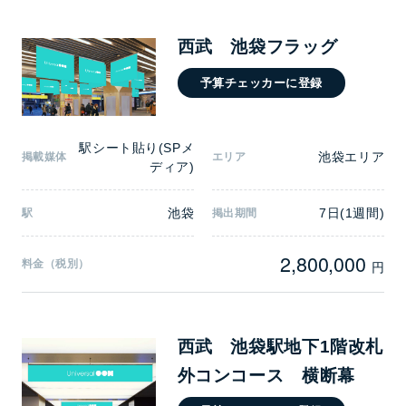
西武 池袋フラッグ
予算チェッカーに登録
駅シート貼り(SPメ
池袋エリア
掲載媒体
エリア
ディア)
池袋
7日(1週間)
駅
掲出期間
2,800,000
料金（税別）
円
西武 池袋駅地下1階改札
外コンコース 横断幕