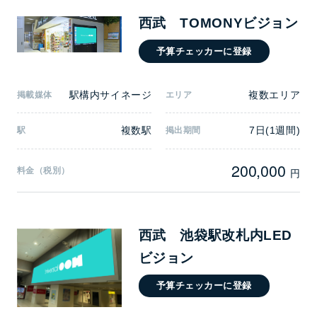
西武 TOMONYビジョン
予算チェッカーに登録
駅構内サイネージ
複数エリア
掲載媒体
エリア
複数駅
7日(1週間)
駅
掲出期間
200,000
料金（税別）
円
西武 池袋駅改札内LED
ビジョン
予算チェッカーに登録