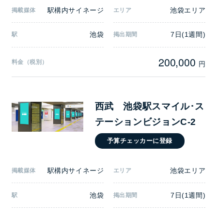
駅構内サイネージ
池袋エリア
掲載媒体
エリア
池袋
7日(1週間)
駅
掲出期間
200,000
料金（税別）
円
西武 池袋駅スマイル･ス
テーションビジョンC-2
予算チェッカーに登録
駅構内サイネージ
池袋エリア
掲載媒体
エリア
池袋
7日(1週間)
駅
掲出期間