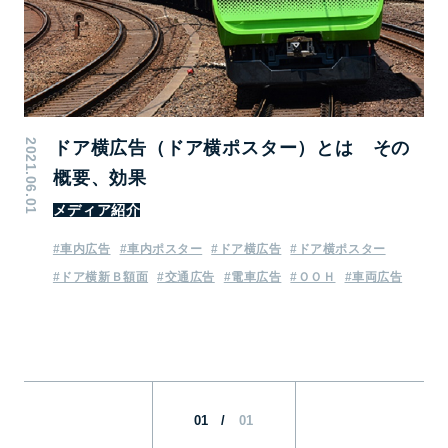
2021.06.01
ドア横広告（ドア横ポスター）とは その
概要、効果
メディア紹介
#車内広告
#車内ポスター
#ドア横広告
#ドア横ポスター
#ドア横新Ｂ額面
#交通広告
#電車広告
#ＯＯＨ
#車両広告
01
/
01