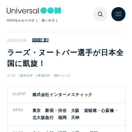
OOHをわかりやすく、使いやすく
2023.05.09
OOH事例
ラーズ・ヌートバー選手が日本全
国に凱旋！
#バズ
#屋外広告
#車両広告
#駅ジャック
CLIENT
株式会社インターメスティック
AREA
東京 新宿・渋谷 大阪 道頓堀・心斎橋・
北大阪急行 福岡 天神