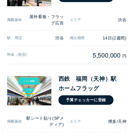
屋外看板・フラッ
渋谷
掲載媒体
エリア
グ広告
渋谷
14日(2週間)
駅・周辺
掲出期間
5,500,000
料金（税別）
円
西鉄 福岡（天神）駅
ホームフラッグ
予算チェッカーに登録
駅シート貼り(SPメ
博多/天神
掲載媒体
エリア
ディア)