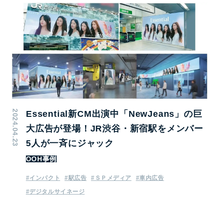
2024.04.23
Essential新CM出演中「NewJeans」の巨
大広告が登場！JR渋谷・新宿駅をメンバー
5人が一斉にジャック
OOH事例
#インパクト
#駅広告
#ＳＰメディア
#車内広告
#デジタルサイネージ