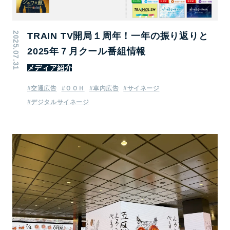
2025.07.31
TRAIN TV開局１周年！一年の振り返りと
2025年７月クール番組情報
メディア紹介
#交通広告
#ＯＯＨ
#車内広告
#サイネージ
#デジタルサイネージ