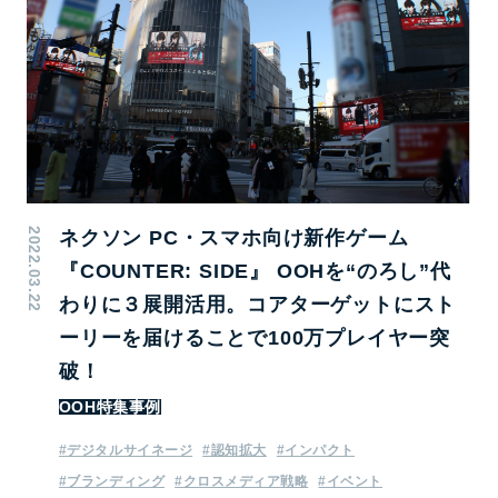
2022.03.22
ネクソン PC・スマホ向け新作ゲーム
『COUNTER: SIDE』 OOHを“のろし”代
わりに３展開活用。コアターゲットにスト
ーリーを届けることで100万プレイヤー突
破！
OOH特集事例
#デジタルサイネージ
#認知拡大
#インパクト
#ブランディング
#クロスメディア戦略
#イベント