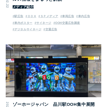
メディア紹介
#駅広告
#ＯＯＨ
#ＳＰメディア
#車両広告
#車内広告
#車内ポスター
#サイネージ
#OOH交通広告講座
#デジタルサイネージ
#交通広告
ゾーホージャパン 品川駅OOH集中展開