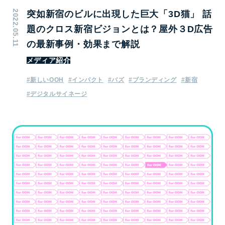
2022.05.11
突如新宿のビルに出現した巨大「3D猫」 話
題のクロス新宿ビジョンとは？屋外３D広告
の最新事例・効果まで解説
メディア紹介
#新しいOOH
#インパクト
#バズ
#ブランディング
#新宿
#デジタルサイネージ