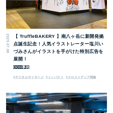
2025.07.08
【 TruffleBAKERY 】南八ヶ岳に新開発拠
点誕生記念！人気イラストレーター塩川い
づみさんがイラストを手がけた特別広告を
展開！
OOH事例
#デジタルサイネージ
#インパクト
#クロスメディア戦略