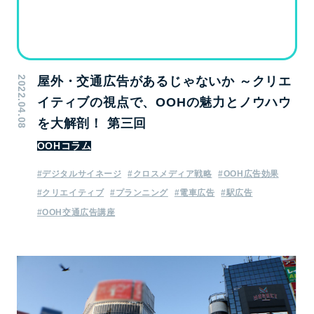
2022.04.08
屋外・交通広告があるじゃないか ～クリエ
イティブの視点で、OOHの魅力とノウハウ
を大解剖！ 第三回
OOHコラム
#デジタルサイネージ
#クロスメディア戦略
#OOH広告効果
#クリエイティブ
#プランニング
#電車広告
#駅広告
#OOH交通広告講座