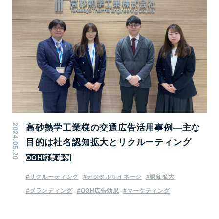
2024.05.20
高砂熱学工業様の交通広告活用事例―主な
目的は社名認知拡大とリクルーティング
OOH特集事例
#リクルーティング
#デジタルサイネージ
#認知拡大
#ブランディング
#OOH広告効果
#マーケティング