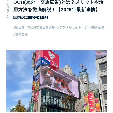
2022.05.27
OOH(屋外・交通広告)とは？メリットや活
用方法を徹底解説！【2025年最新事情】
交通広告・OOHとは
#駅広告
#OOH交通広告講座
#デジタルサイネージ
#屋外広告
#電車広告