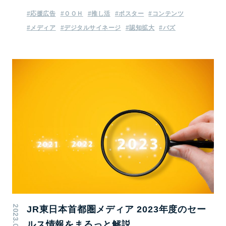
#応援広告
#ＯＯＨ
#推し活
#ポスター
#コンテンツ
#メディア
#デジタルサイネージ
#認知拡大
#バズ
2023.02.22
JR東日本首都圏メディア 2023年度のセー
ルス情報をまるっと解説