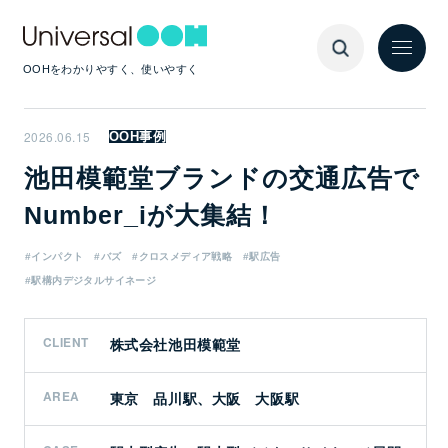
OOHをわかりやすく、使いやすく
2026.06.15
OOH事例
池田模範堂ブランドの交通広告で
Number_iが大集結！
#インパクト
#バズ
#クロスメディア戦略
#駅広告
#駅構内デジタルサイネージ
CLIENT
株式会社池田模範堂
AREA
東京 品川駅、大阪 大阪駅