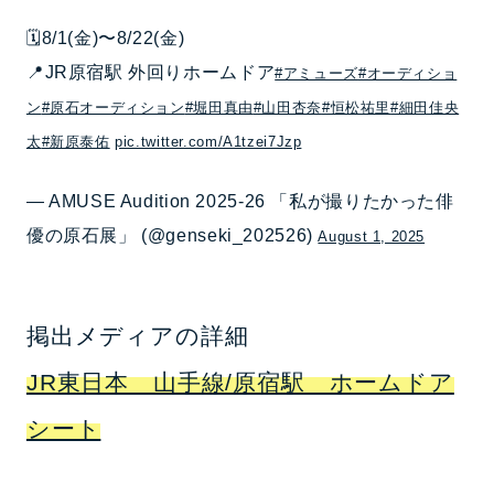
🗓️8/1(金)〜8/22(金)
📍JR原宿駅 外回りホームドア
#アミューズ
#オーディショ
ン
#原石オーディション
#堀田真由
#山田杏奈
#恒松祐里
#細田佳央
太
#新原泰佑
pic.twitter.com/A1tzei7Jzp
— AMUSE Audition 2025-26 「私が撮りたかった俳
優の原石展」 (@genseki_202526)
August 1, 2025
掲出メディアの詳細
JR東日本 山手線/原宿駅 ホームドア
シート