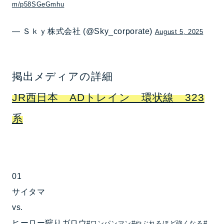
m/p58SGeGmhu
— Ｓｋｙ株式会社 (@Sky_corporate)
August 5, 2025
掲出メディアの詳細
JR西日本 ADトレイン 環状線 323
系
01
サイタマ
vs.
ヒーロー狩りガロウ
#ワンパンマン
#やぶれるほど強くなる
#