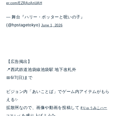
er.com/EZRAzAnUAH
— 舞台『ハリー・ポッターと呪いの子』
(@hpstagetokyo)
June 1, 2026
【広告掲出】
📍西武鉄道池袋線池袋駅 地下改札外
📅6/7(日)まで
ビジョン内「あいことば」でゲーム内アイテムがもら
える✨
拡散🆗なので、画像や動画を投稿して
#りゅうみこハー
を盛り上げよう🥳
フアニバ