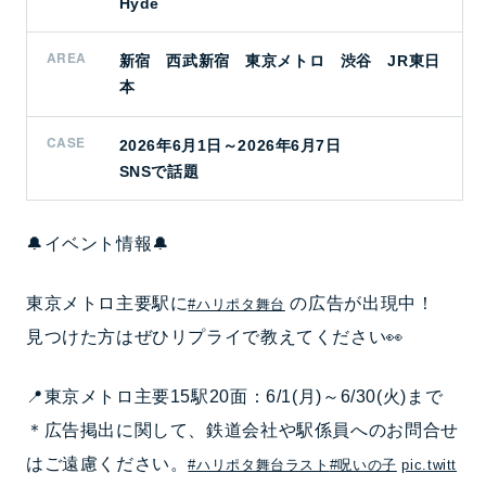
Hyde
AREA
新宿 西武新宿 東京メトロ 渋谷 JR東日
本
CASE
2026年6月1日～2026年6月7日
SNSで話題
🔔イベント情報🔔
東京メトロ主要駅に
の広告が出現中！
#ハリポタ舞台
見つけた方はぜひリプライで教えてください👀
📍東京メトロ主要15駅20面：6/1(月)～6/30(火)まで
＊広告掲出に関して、鉄道会社や駅係員へのお問合せ
はご遠慮ください。
#ハリポタ舞台ラスト
#呪いの子
pic.twitt