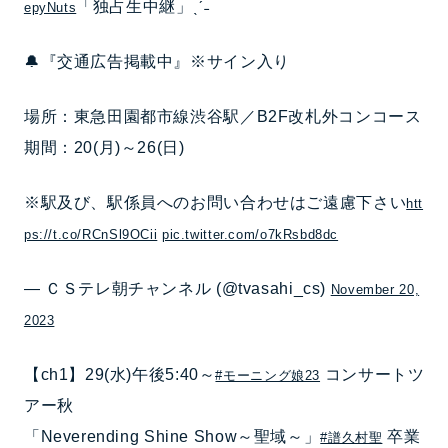
「独占生中継」ˎˊ˗
epyNuts
🔔『交通広告掲載中』※サイン入り
場所：東急田園都市線渋谷駅／B2F改札外コンコース
期間：20(月)～26(日)
※駅及び、駅係員へのお問い合わせはご遠慮下さい
htt
ps://t.co/RCnSl9OCii
pic.twitter.com/o7kRsbd8dc
— ＣＳテレ朝チャンネル (@tvasahi_cs)
November 20,
2023
【ch1】29(水)午後5:40～
コンサートツ
#モーニング娘23
アー秋
「Neverending Shine Show～聖域～」
卒業
#譜久村聖