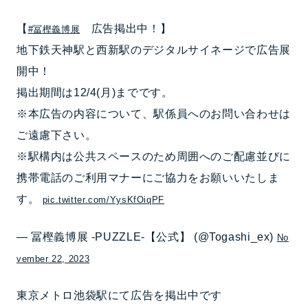
【
広告掲出中！】
#冨樫義博展
地下鉄天神駅と西新駅のデジタルサイネージで広告展
開中！
掲出期間は12/4(月)までです。
※本広告の内容について、駅係員へのお問い合わせは
ご遠慮下さい。
※駅構内は公共スペースのため周囲へのご配慮並びに
携帯電話のご利用マナーにご協力をお願いいたしま
す。
pic.twitter.com/YysKfOiqPF
— 冨樫義博展 -PUZZLE-【公式】 (@Togashi_ex)
No
vember 22, 2023
東京メトロ池袋駅にて広告を掲出中です