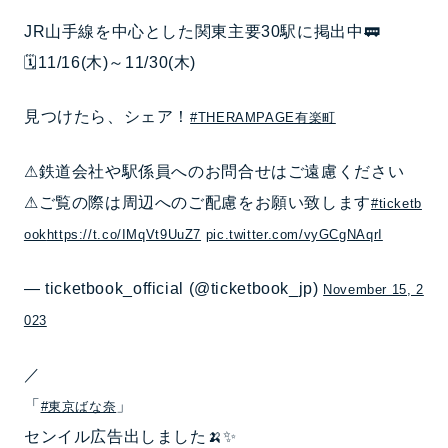
JR山手線を中心とした関東主要30駅に掲出中🚃
🗓️11/16(木)～11/30(木)
見つけたら、シェア！
#THERAMPAGE有楽町
⚠鉄道会社や駅係員へのお問合せはご遠慮ください
⚠ご覧の際は周辺へのご配慮をお願い致します
#ticketb
ook
https://t.co/IMqVt9UuZ7
pic.twitter.com/vyGCgNAqrI
— ticketbook_official (@ticketbook_jp)
November 15, 2
023
／
「
」
#東京ばな奈
センイル広告出しました🍌✨