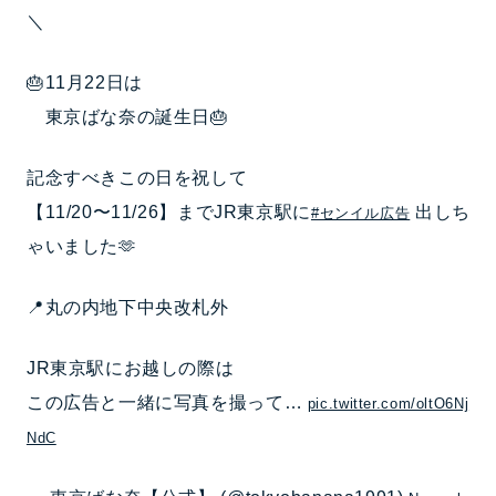
＼
🎂11月22日は
東京ばな奈の誕生日🎂
記念すべきこの日を祝して
【11/20〜11/26】までJR東京駅に
出しち
#センイル広告
ゃいました🫶
📍丸の内地下中央改札外
JR東京駅にお越しの際は
この広告と一緒に写真を撮って…
pic.twitter.com/oltO6Nj
NdC