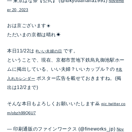
— 東京ばな奈【公式】 (@tokyobanana1991)
Novemb
er 20, 2023
おは京ございます☀️
ただいまの京都は晴れ☀
本日11/22は
です。
#いい夫婦の日
ということで、現在、京都市営地下鉄烏丸御池駅ホー
ムに掲出している、いい夫婦？いいカップル？の
#名
ポスター広告を載せておきますね。(掲
入れカレンダー
出は12/2まで)
そんな本日もよろしくお願いいたします🙇
pic.twitter.co
m/obzh99Q6U7
— 印刷通販のファインワークス (@fineworks_jp)
Nov