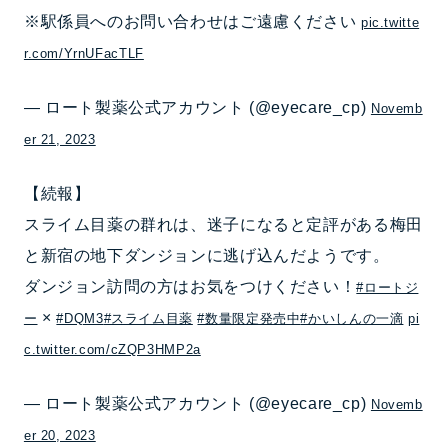
※駅係員へのお問い合わせはご遠慮ください
pic.twitte
r.com/YrnUFacTLF
— ロート製薬公式アカウント (@eyecare_cp)
Novemb
er 21, 2023
【続報】
スライム目薬の群れは、迷子になると定評がある梅田
と新宿の地下ダンジョンに逃げ込んだようです。
ダンジョン訪問の方はお気をつけください！
#ロートジ
×
ー
#DQM3
#スライム目薬
#数量限定発売中
#かいしんの一滴
pi
c.twitter.com/cZQP3HMP2a
— ロート製薬公式アカウント (@eyecare_cp)
Novemb
er 20, 2023