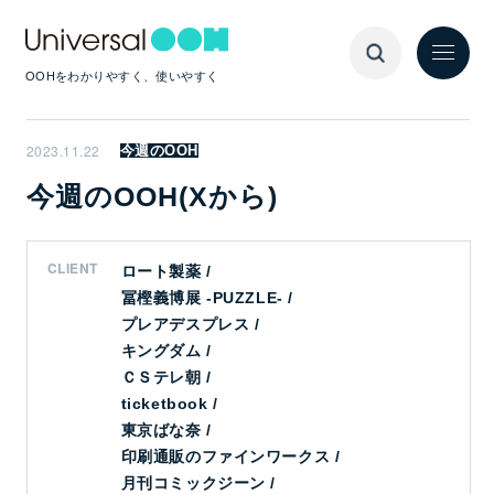
OOHをわかりやすく、使いやすく
2023.11.22
今週のOOH
今週のOOH(Xから)
CLIENT
ロート製薬 /
冨樫義博展 -PUZZLE- /
プレアデスプレス /
キングダム /
ＣＳテレ朝 /
ticketbook /
東京ばな奈 /
印刷通販のファインワークス /
月刊コミックジーン /