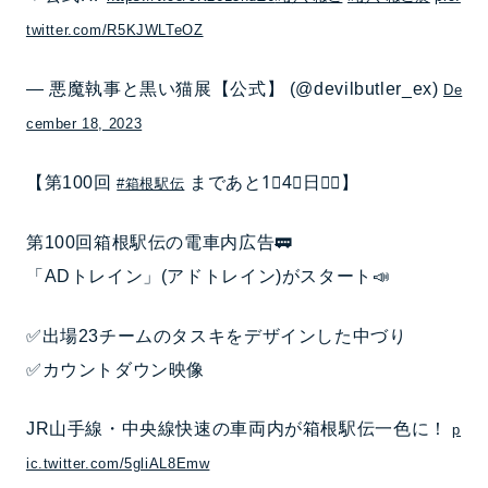
twitter.com/R5KJWLTeOZ
— 悪魔執事と黒い猫展【公式】 (@devilbutler_ex)
De
cember 18, 2023
【第100回
まであと1⃣4⃣日🏃‍♂️】
#箱根駅伝️
第100回箱根駅伝の電車内広告🚃
「ADトレイン」(アドトレイン)がスタート📣
✅出場23チームのタスキをデザインした中づり
✅カウントダウン映像
JR山手線・中央線快速の車両内が箱根駅伝一色に！
p
ic.twitter.com/5gliAL8Emw