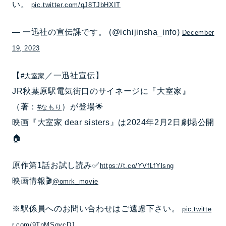
い。
pic.twitter.com/qJ8TJbHXIT
— 一迅社の宣伝課です。 (@ichijinsha_info)
December
19, 2023
【
／一迅社宣伝】
#大室家
JR秋葉原駅電気街口のサイネージに『大室家』
（著：
）が登場🌟
#なもり
映画『大室家 dear sisters』は2024年2月2日劇場公開
🏠
原作第1話お試し読み✅
https://t.co/YVfLfYlsng
映画情報🎬
@omrk_movie
※駅係員へのお問い合わせはご遠慮下さい。
pic.twitte
r.com/9TnMSqvcDJ