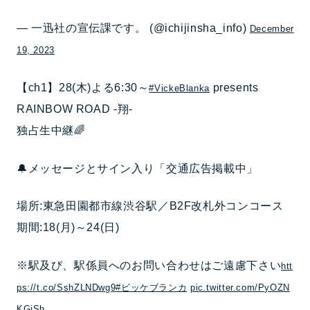
— 一迅社の宣伝課です。 (@ichijinsha_info)
December
19, 2023
【ch1】28(木)よる6:30～
presents
#VickeBlanka
RAINBOW ROAD -翔-
独占生中継🌈
🔔メッセージとサイン入り「交通広告掲載中」
場所:東急田園都市線渋谷駅／B2F改札外コンコース
期間:18(月)～24(日)
※駅及び、駅係員へのお問い合わせはご遠慮下さい
htt
ps://t.co/SshZLNDwg9
#ビッケブランカ
pic.twitter.com/PyOZN
KGjSh