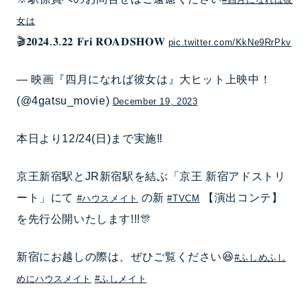
女は
🎬𝟐𝟎𝟐𝟒.𝟑.𝟐𝟐 𝐅𝐫𝐢 𝐑𝐎𝐀𝐃𝐒𝐇𝐎𝐖
pic.twitter.com/KkNe9RrPkv
— 映画『四月になれば彼女は』大ヒット上映中！
(@4gatsu_movie)
December 19, 2023
本日より12/24(日)まで実施‼️
京王新宿駅とJR新宿駅を結ぶ「京王 新宿アドストリ
ート」にて
の新
【演出コンテ】
#ハウスメイト
#TVCM
を先行公開いたします!!!🎊
新宿にお越しの際は、ぜひご覧ください😆
#ふしめふし
めにハウスメイト
#ふしメイト