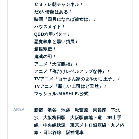
ＣＳテレ朝チャンネル /
だが､情熱はある /
映画『四月になれば彼女は』 /
ハウスメイト /
QBB六甲バター /
悪魔執事と黒い猫展 /
箱根駅伝 /
鬼滅の刃 /
アニメ『天官賜福』 /
アニメ『俺だけレベルアップな件』 /
TVアニメ「百千さん家のあやかし王子」 /
TVアニメ「新しい上司はど天然」 /
マッシュル-MASHLE-公式
AREA
新宿 渋谷 池袋 秋葉原 東銀座 下北
沢 大阪梅田駅 大阪駅前地下道 JR山手
線・中央線快速 東京メトロ銀座線・丸ノ内
線・日比谷線 阪神電車