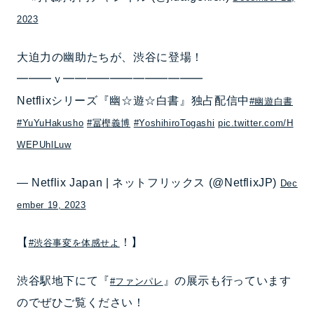
2023
大迫力の幽助たちが、渋谷に登場！
━━━ｖ━━━━━━━━━━━━
Netflixシリーズ『幽☆遊☆白書』独占配信中
#幽遊白書
#YuYuHakusho
#冨樫義博
#YoshihiroTogashi
pic.twitter.com/H
WEPUhlLuw
— Netflix Japan | ネットフリックス (@NetflixJP)
Dec
ember 19, 2023
【
！】
#渋谷事変を体感せよ
渋谷駅地下にて『
』の展示も行っています
#ファンパレ
のでぜひご覧ください！