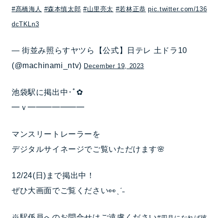
#髙橋海人
#森本慎太郎
#山里亮太
#若林正恭
pic.twitter.com/136
dcTKLn3
— 街並み照らすヤツら【公式】日テレ 土ドラ10
(@machinami_ntv)
December 19, 2023
池袋駅に掲出中･ﾟ✿
━ｖ━━━━━━━
マンスリートレーラーを
デジタルサイネージでご覧いただけます🌸
12/24(日)まで掲出中！
ぜひ大画面でご覧ください👀ˎˊ˗
※駅係員へのお問合せはご遠慮ください
#四月になれば彼