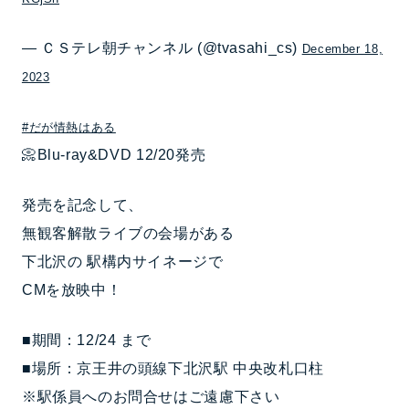
— ＣＳテレ朝チャンネル (@tvasahi_cs)
December 18,
2023
#だが情熱はある
📀Blu-ray&DVD 12/20発売
発売を記念して、
無観客解散ライブの会場がある
下北沢の 駅構内サイネージで
CMを放映中！
■期間：12/24 まで
■場所：京王井の頭線下北沢駅 中央改札口柱
※駅係員へのお問合せはご遠慮下さい