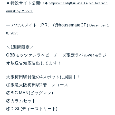
⏬特設サイト公開中⏬
https://t.co/g8jAGr50Xe
pic.twitter.c
om/sBpyRS2v3L
— ハウスメイト（PR） (@housemateCP)
December 1
8, 2023
＼1週間限定／
QBBモッツァレラベビーチーズ限定ラベルver &ラジ
オ放送告知広告出してます！
大阪梅田駅付近の4スポットに展開中！
①阪急大阪梅田駅2階コンコース
②BIG MAN(ビッグマン)
③カラムセット
④D-St.(ディーストリート)