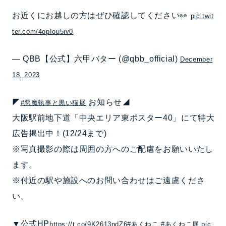
お近くにお越しの方はぜひ確認してください👀
pic.twit
ter.com/4opIou5iv0
— QBB【公式】六甲バター (@qbb_official)
December
18, 2023
◤
お知らせ◢
#悪魔執事と黒い猫展
大阪駅前地下道「中央エリア東ポスター40」にて特大
広告掲出中！(12/24まで)
※写真撮影の際は周囲の方へのご配慮をお願いいたし
ます。
※付近の駅や施設へのお問い合わせはご遠慮くださ
い。
▼公式HP
https://t.co/9K2613ndZ6
#あくねこ
#あくねこ展
pic.