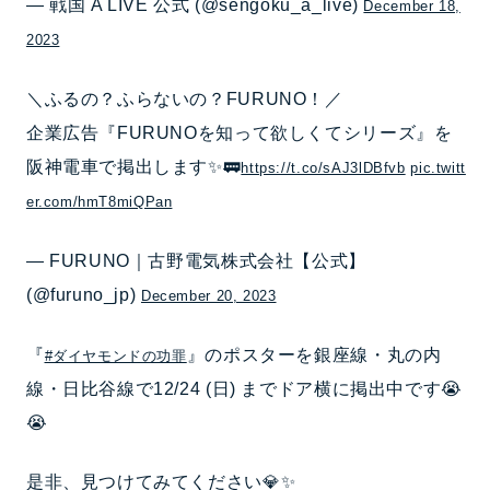
— 戦国 A LIVE 公式 (@sengoku_a_live)
December 18,
2023
＼ふるの？ふらないの？FURUNO！／
企業広告『FURUNOを知って欲しくてシリーズ』を
阪神電車で掲出します✨🚃
https://t.co/sAJ3lDBfvb
pic.twitt
er.com/hmT8miQPan
— FURUNO｜古野電気株式会社【公式】
(@furuno_jp)
December 20, 2023
『
』のポスターを銀座線・丸の内
#ダイヤモンドの功罪
線・日比谷線で12/24 (日) までドア横に掲出中です😭
😭
是非、見つけてみてください💎✨