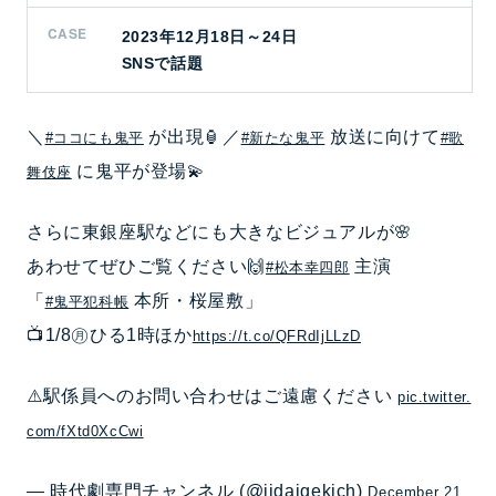
CASE
2023年12月18日～24日
SNSで話題
＼
が出現🏮／
放送に向けて
#ココにも鬼平
#新たな鬼平
#歌
に鬼平が登場💫
舞伎座
さらに東銀座駅などにも大きなビジュアルが🌸
あわせてぜひご覧ください🙌
主演
#松本幸四郎
「
本所・桜屋敷」
#鬼平犯科帳
📺1/8㊊ひる1時ほか
https://t.co/QFRdIjLLzD
⚠️駅係員へのお問い合わせはご遠慮ください
pic.twitter.
com/fXtd0XcCwi
— 時代劇専門チャンネル (@jidaigekich)
December 21,