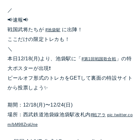
／
📢速報📢
戦国武将たちが
に出陣！
#池袋駅
ここだけの限定トレカも！
＼
本日12/18(月)より、池袋駅に「
」の特
#第1回戦国歌合戦
大ポスターが出現❗
ピールオフ形式のトレカをGETして裏面の特設サイト
から投票しよう✨
期間：12/18(月)〜12/24(日)
場所：西武鉄道池袋線池袋駅改札内
#戦アラ
pic.twitter.co
m/bM98ZrqUne