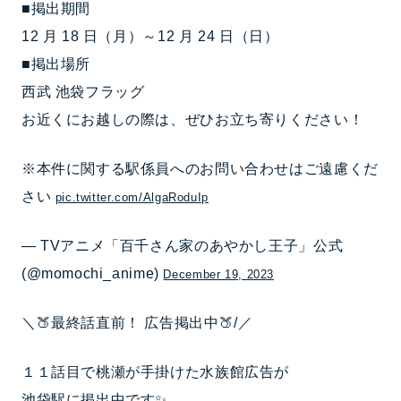
■掲出期間
12 月 18 日（月）～12 月 24 日（日）
■掲出場所
西武 池袋フラッグ
お近くにお越しの際は、ぜひお立ち寄りください！
※本件に関する駅係員へのお問い合わせはご遠慮くだ
さい
pic.twitter.com/AlgaRoduIp
— TVアニメ「百千さん家のあやかし王子」公式
(@momochi_anime)
December 19, 2023
＼🍑最終話直前！ 広告掲出中🍑/／
１１話目で桃瀬が手掛けた水族館広告が
池袋駅に掲出中です✨