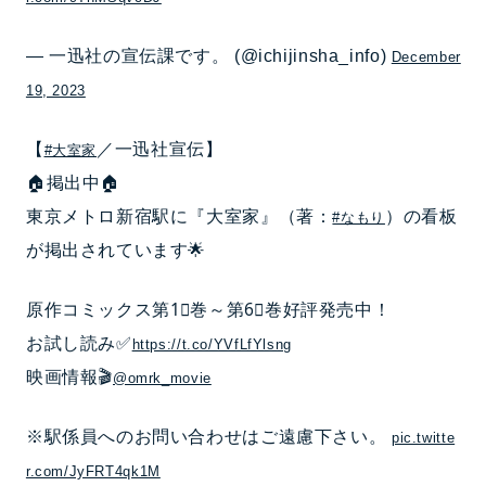
— 一迅社の宣伝課です。 (@ichijinsha_info)
December
19, 2023
【
／一迅社宣伝】
#大室家
🏠掲出中🏠
東京メトロ新宿駅に『大室家』（著：
）の看板
#なもり
が掲出されています🌟
原作コミックス第1⃣巻～第6⃣巻好評発売中！
お試し読み✅
https://t.co/YVfLfYlsng
映画情報🎬
@omrk_movie
※駅係員へのお問い合わせはご遠慮下さい。
pic.twitte
r.com/JyFRT4qk1M