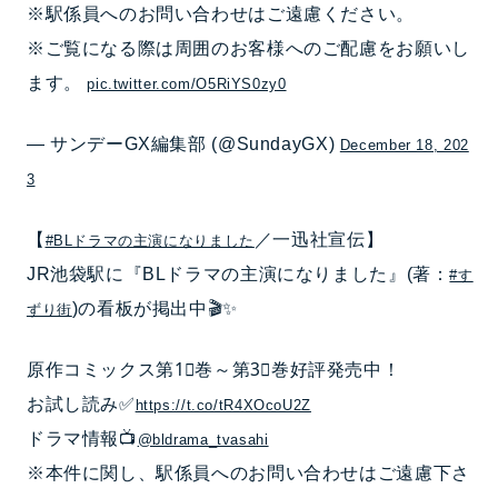
※駅係員へのお問い合わせはご遠慮ください。
※ご覧になる際は周囲のお客様へのご配慮をお願いし
ます。
pic.twitter.com/O5RiYS0zy0
— サンデーGX編集部 (@SundayGX)
December 18, 202
3
【
／一迅社宣伝】
#BLドラマの主演になりました
JR池袋駅に『BLドラマの主演になりました』(著：
#す
)の看板が掲出中🎬✨
ずり街
原作コミックス第1⃣巻～第3⃣巻好評発売中！
お試し読み✅
https://t.co/tR4XOcoU2Z
ドラマ情報📺
@bldrama_tvasahi
※本件に関し、駅係員へのお問い合わせはご遠慮下さ