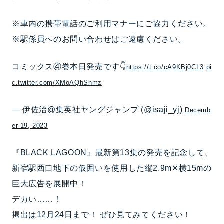
※車内の携帯電話のご利用マナーにご協力ください。
※駅係員へのお問い合わせはご遠慮ください。
コミックス④巻本日発売です👇
https://t.co/cA9KBj0CL3
pi
c.twitter.com/XMoAQhSnmz
— 伊佐治@集英社ヤングジャンプ (@isaji_yj)
Decemb
er 19, 2023
『BLACK LAGOON』最新第13集の発売を記念して、
新宿駅西口地下の仮囲いを使用した縦2.9m✕横15mの
巨大広告を展開中！
デカい……！
掲出は12月24日まで！ ぜひ見てみてください！