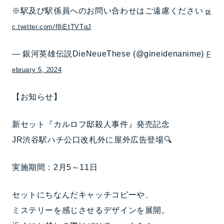
※駅及び駅係員へのお問い合わせはご遠慮ください
pi
c.twitter.com/f8iEtTVTqJ
— 銀河英雄伝説DieNeueThese (@gineidenanime)
F
ebruary 5, 2024
【お知らせ】
新セット『カルロフ邸殺人事件』発売記念
JR渋谷駅ハチ公口改札外に屋外広告登場🔍
実施期間：2月5～11日
セットにちなんだキャッチコピーや、
ミステリーを感じさせるデザインを展開。