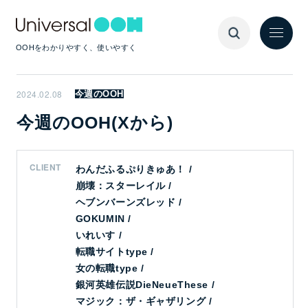
OOHをわかりやすく、使いやすく
2024.02.08
今週のOOH
今週のOOH(Xから)
CLIENT
わんだふるぷりきゅあ！ /
崩壊：スターレイル /
ヘブンバーンズレッド /
GOKUMIN /
いれいす /
転職サイトtype /
女の転職type /
銀河英雄伝説DieNeueThese /
マジック：ザ・ギャザリング /