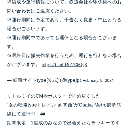
※編成や運行情報について、鉄道会社や駅係員へのお
問い合わせはご遠慮ください。
※運行期間は予定であり、予告なく変更・中止となる
場合がございます。
※運行期間中であっても運休となる場合がございま
す。
※最終日は撤去作業を行うため、運行を行わない場合
がございます。
https://t.co/U4tZ7C5OgK
— 転職サイトtype[公式] (@typejp)
February 5, 2024
リトルミイのCMやポスターで埋め尽くした
“女の転職typeトレイン at 関西”がOsaka Metro御堂筋
線にて運行中！🚃
期間限定、1編成のみなので出会えたらラッキーです