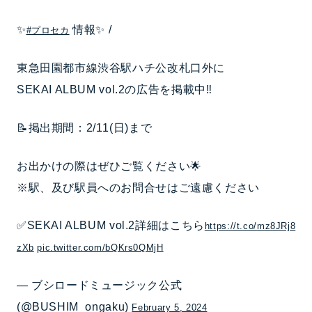
✨
情報✨ /
#プロセカ
東急田園都市線渋谷駅ハチ公改札口外に
SEKAI ALBUM vol.2の広告を掲載中‼
📝掲出期間：2/11(日)まで
お出かけの際はぜひご覧ください🌟
※駅、及び駅員へのお問合せはご遠慮ください
✅SEKAI ALBUM vol.2詳細はこちら
https://t.co/mz8JRj8
zXb
pic.twitter.com/bQKrs0QMjH
— ブシロードミュージック公式
(@BUSHIM_ongaku)
February 5, 2024