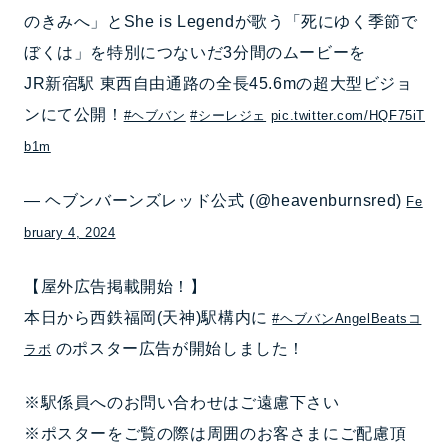
のきみへ」とShe is Legendが歌う「死にゆく季節で
ぼくは」を特別につないだ3分間のムービーを
JR新宿駅 東西自由通路の全長45.6mの超大型ビジョ
ンにて公開！
#ヘブバン
#シーレジェ
pic.twitter.com/HQF75iT
b1m
— ヘブンバーンズレッド公式 (@heavenburnsred)
Fe
bruary 4, 2024
【屋外広告掲載開始！】
本日から西鉄福岡(天神)駅構内に
#ヘブバンAngelBeatsコ
のポスター広告が開始しました！
ラボ
※駅係員へのお問い合わせはご遠慮下さい
※ポスターをご覧の際は周囲のお客さまにご配慮頂