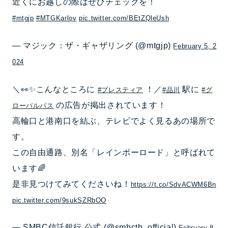
近くにお越しの際はぜひチェックを！
#mtgjp
#MTGKarlov
pic.twitter.com/BEtZQleUsh
— マジック：ザ・ギャザリング (@mtgjp)
February 5, 2
024
＼👀✨こんなところに
！／
駅に
#プレスティア
#品川
#グ
の広告が掲出されています！
ローバルパス
高輪口と港南口を結ぶ、テレビでよく見るあの場所で
す。
この自由通路、別名「レインボーロード」と呼ばれて
います🌈
是非見つけてみてくださいね！
https://t.co/SdvACWM6Bn
pic.twitter.com/9sukSZRbOO
— SMBC信託銀行 公式 (@smbctb_official)
February 8,