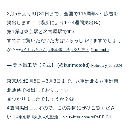
2月5日より3月31日まで、全国で115周年ver.広告を
掲出します！（場所により1～4週間掲出📝）
第1弾は東京駅と名古屋駅です♪
すでにご覧いただいた方はいらっしゃいますでしょう
か？👀
#くりもとさん
#栗本鐵工所
#クリモト
#kurimoto
— 栗本鐵工所【公式】 (@kurimotoltd)
February 6, 2024
東京駅は2月5日～3月3日まで、八重洲北＆八重洲南
北通路で掲出しております✨
見つかりましたでしょうか？😍
4週間掲出しますので、この期間にぜひご覧くださ
い！
#東京駅
#東京
#八重洲口
pic.twitter.com/reRsPEiGHi