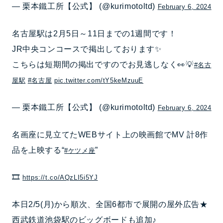
— 栗本鐵工所【公式】 (@kurimotoltd)
February 6, 2024
名古屋駅は2月5日～11日までの1週間です！
JR中央コンコースで掲出しております✨
こちらは短期間の掲出ですのでお見逃しなく👀💡
#名古
屋駅
#名古屋
pic.twitter.com/tY5keMzuuE
— 栗本鐵工所【公式】 (@kurimotoltd)
February 6, 2024
名画座に見立てたWEBサイト上の映画館でMV 計8作
品を上映する“
”
#ケツメ座
🎞️
https://t.co/AQzLI5i5YJ
本日2/5(月)から順次、全国6都市で展開の屋外広告★
西武鉄道池袋駅のビッグボードも追加♪