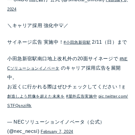
2024
＼キャリア採用 強化中💡／
サイネージ広告 実施中！
2/11（日）まで
#小田急新宿駅
小田急新宿駅南口地上改札外の20面サイネージで
#NE
のキャリア採用広告を展開
Cソリューションイノベータ
中。
お近くに行かれる際はぜひチェックしてください！
#
創造しよう想像を超えた未来を
#屋外広告実施中
pic.twitter.com/
STFQsnziRk
— NECソリューションイノベータ（公式）
(@nec_necsi)
February 7, 2024