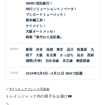
SMBC信託銀行 /
NECソリューションイノベータ /
ブシロードミュージック /
栗本鐵工所 /
ケツメイシ /
大阪オートメッセ /
映画『身代わり忠臣蔵』
AREA
新宿 渋谷 池袋 東京 品川 秋葉原 九
段下 大阪 名古屋 さっぽろ 仙台 西鉄
福岡(天神) 日比谷線 京王線 御堂筋線
CASE
2024年2月5日～2月11日 SNSで話題
／
#プリキュアフレーズ写真館
トレインジャック内の様子をお届け🚃
＼