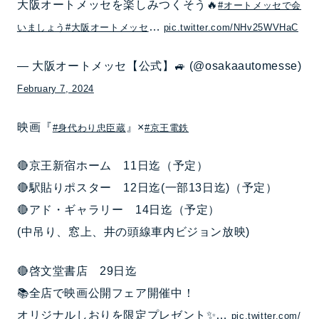
大阪オートメッセを楽しみつくそう🔥
#オートメッセで会
…
いましょう
#大阪オートメッセ
pic.twitter.com/NHv25WVHaC
— 大阪オートメッセ【公式】🚙 (@osakaautomesse)
February 7, 2024
映画『
』×
#身代わり忠臣蔵
#京王電鉄
🔴京王新宿ホーム 11日迄（予定）
🔴駅貼りポスター 12日迄(一部13日迄)（予定）
🔴アド・ギャラリー 14日迄（予定）
(中吊り、窓上、井の頭線車内ビジョン放映)
🔴啓文堂書店 29日迄
📚全店で映画公開フェア開催中！
オリジナルしおりを限定プレゼント✨…
pic.twitter.com/