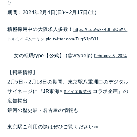
✨
期間：2024年2月4日(日)〜2月17日(土)
積極採用中の大阪求人多数！
https://t.co/wkx4BhhIO5
#リ
トルミイ
#ムーミン
pic.twitter.com/FuqSJpfYI1
— 女の転職type【公式】 (@wtypejp)
February 5, 2024
【掲載情報】
2月5日～2月18日の期間、東京駅八重洲口のデジタル
サイネージに『JR東海×
コラボ企画』の
#ノイエ銀英伝
広告掲出！
銀河の歴史展・名古屋の情報も！
東京駅ご利用の際はぜひご覧ください👀