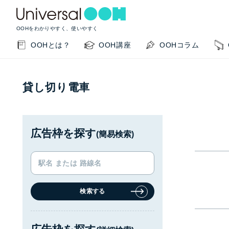
OOHをわかりやすく、使いやすく
OOHとは？
OOH講座
OOHコラム
貸し切り電車
広告枠を探す
(簡易検索)
KEYWORD SEARCH
GUIDE
検索する
サイト内検索
このサイトの使い方
OOHの基本を知りたい
掲載事例を知りたい
OO
閉じる