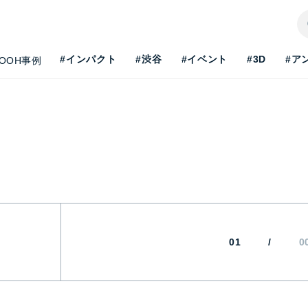
#インパクト
#渋谷
#イベント
#3D
#ア
OOH事例
01
/
0
H最新事情を知りたい