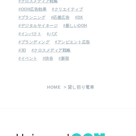
#クロスメディア戦略
#OOH広告効果
#クリエイティブ
#プランニング
#応援広告
#DX
ジェイアール東日本企画に
#デジタルサイネージ
#新しいOOH
OOH・交通広告の相談をする
#インパクト
#バズ
お問い合わせ
#ブランディング
#アンビエント広告
#3D
#クロスメディア戦略
#イベント
#渋谷
#新宿
HOME
貸し切り電車