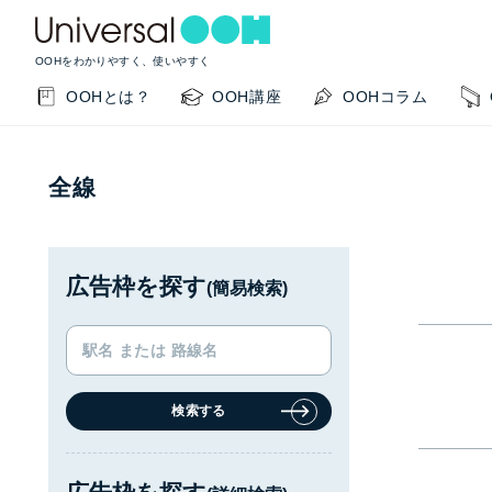
OOHをわかりやすく、使いやすく
OOHとは？
OOH講座
OOHコラム
全線
広告枠を探す
(簡易検索)
KEYWORD SEARCH
GUIDE
検索する
サイト内検索
このサイトの使い方
OOHの基本を知りたい
掲載事例を知りたい
OO
閉じる