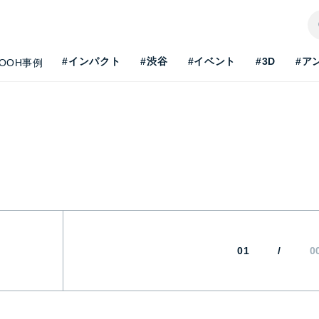
#インパクト
#渋谷
#イベント
#3D
#ア
OOH事例
01
/
0
H最新事情を知りたい