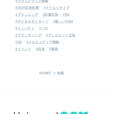
#クロスメディア戦略
#OOH広告効果
#クリエイティブ
#プランニング
#応援広告
#DX
ジェイアール東日本企画に
#デジタルサイネージ
#新しいOOH
OOH・交通広告の相談をする
#インパクト
#バズ
お問い合わせ
#ブランディング
#アンビエント広告
#3D
#クロスメディア戦略
#イベント
#渋谷
#新宿
HOME
全線