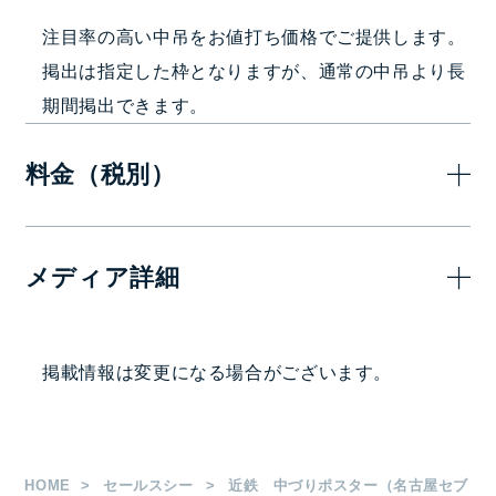
注目率の高い中吊をお値打ち価格でご提供します。
掲出は指定した枠となりますが、通常の中吊より長
期間掲出できます。
料金（税別）
7日
メディア詳細
200,
B3シングル（1車両1枚）
掲出駅・路線
掲載情報は変更になる場合がございます。
400,
B3ワイド（1車両1枚）
近鉄名古屋エリア（名古屋線・山田線・鳥羽線・志摩
線・湯の山線・鈴鹿線・養老鉄道線）
枚数
HOME
セールスシー
近鉄 中づりポスター（名古屋セブ