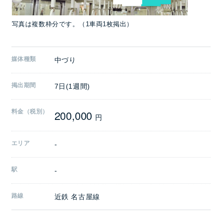
写真は複数枠分です。（1車両1枚掲出）
媒体種類
中づり
掲出期間
7日(1週間)
200,000
料金（税別）
円
エリア
-
駅
-
路線
近鉄 名古屋線