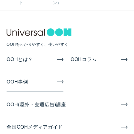
ト
ン）
B3/B3ワイド 350枚（1車両1枚）
掲出期間
7日
OOHをわかりやすく、使いやすく
掲出開始日
OOHとは？
OOHコラム
月曜日
OOH事例
OOH(屋外・交通広告)講座
全国OOHメディアガイド