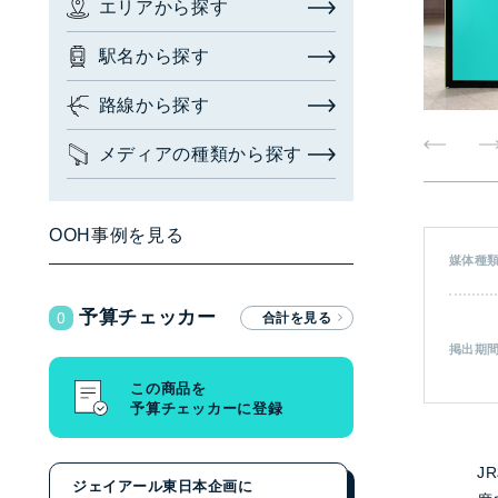
エリアから探す
お問い合わせ・相談
駅名から探す
広告枠を探す
(簡易検索)
閉じる
路線から探す
メディアの種類から探す
検索する
OOH事例を見る
媒体種
広告枠を探す
(詳細検索)
0
予算チェッカー
エリアから探す
掲出期
駅名から探す
この商品を
予算チェッカーに登録
路線から探す
メディアの種類から探す
J
ジェイアール東日本企画に