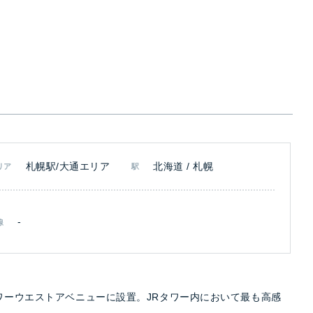
札幌駅/大通エリア
北海道 / 札幌
リア
駅
-
線
ワーウエストアベニューに設置。JRタワー内において最も高感