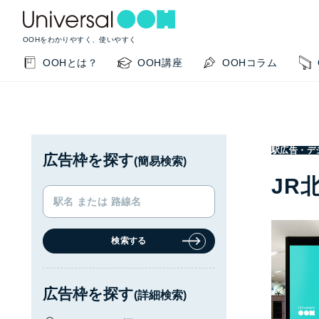
OOHをわかりやすく、使いやすく
OOHとは？
OOH講座
OOHコラム
駅広告・デ
広告枠を探す
(簡易検索)
JR
検索する
KEYWORD SEARCH
GUIDE
サイト内検索
このサイトの使い方
広告枠を探す
(詳細検索)
OOHの基本を知りたい
掲載事例を知りたい
OO
閉じる