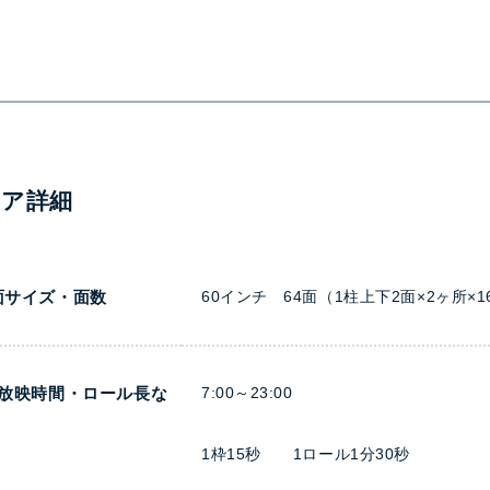
ィア詳細
面サイズ・面数
60インチ 64面（1柱上下2面×2ヶ所×1
日放映時間・ロール長な
7:00～23:00
1枠15秒 1ロール1分30秒