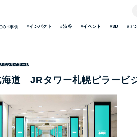
#インパクト
#渋谷
#イベント
#3D
#ア
OOH事例
ジタルサイネージ
北海道 JRタワー札幌ピラービ
H最新事情を知りたい