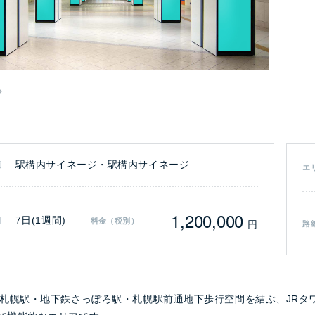
駅構内サイネージ・駅構内サイネージ
類
エ
1,200,000
7日(1週間)
間
料金（税別）
円
路
R札幌駅・地下鉄さっぽろ駅・札幌駅前通地下歩行空間を結ぶ、JRタ