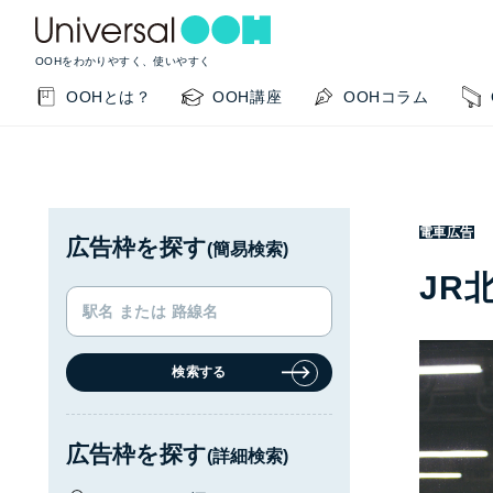
OOHをわかりやすく、使いやすく
OOHとは？
OOH講座
OOHコラム
電車広告
広告枠を探す
(簡易検索)
JR
検索する
KEYWORD SEARCH
GUIDE
サイト内検索
このサイトの使い方
広告枠を探す
(詳細検索)
OOHの基本を知りたい
掲載事例を知りたい
OO
閉じる