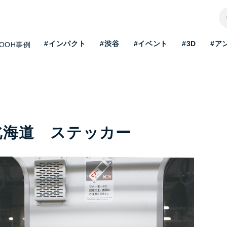
#インパクト
#渋谷
#イベント
#3D
#ア
OOH事例
北海道 ステッカー
H最新事情を知りたい