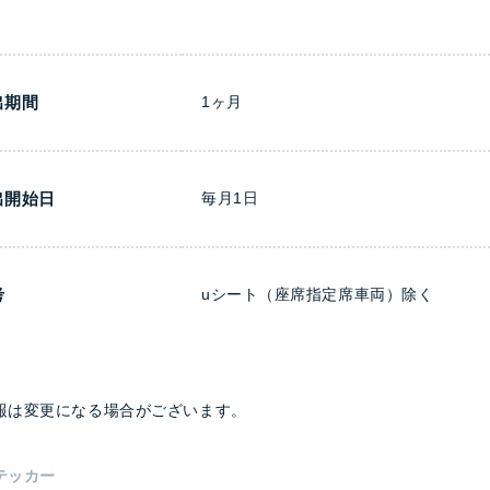
出期間
1ヶ月
出開始日
毎月1日
考
uシート（座席指定席車両）除く
報は変更になる場合がございます。
テッカー