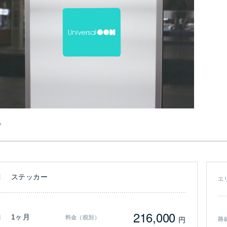
ステッカー
類
エ
216,000
1ヶ月
間
料金（税別）
円
路