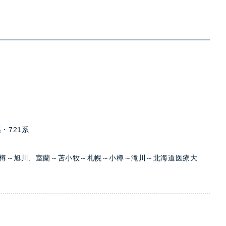
系・721系
樽～旭川、室蘭～苫小牧～札幌～小樽～滝川～北海道医療大