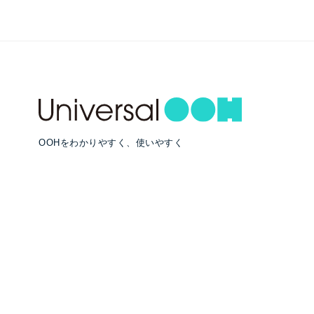
OOHをわかりやすく、使いやすく
RECOMMEND
#クロスメディア戦略
#OOH広告効果
#クリエイティブ