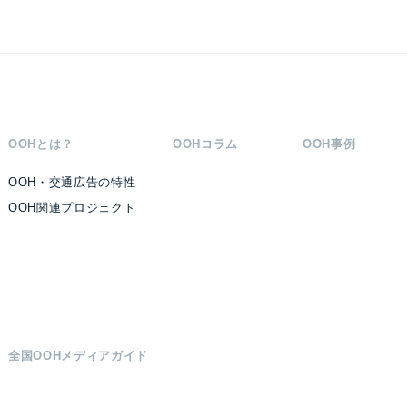
OOHとは？
OOHコラム
OOH事例
OOH・交通広告の特性
OOH関連プロジェクト
全国OOHメディアガイド
#プランニング
#応援広告
#DX
#デジタルサイネージ
#新しい