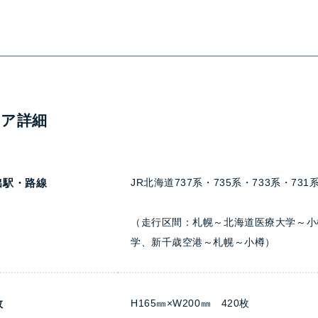
ィア詳細
出駅・路線
JR北海道737系・735系・733系・731
（走行区間：札幌～北海道医療大学～小
学、新千歳空港～札幌～小樽）
数
H165㎜×W200㎜ 420枚