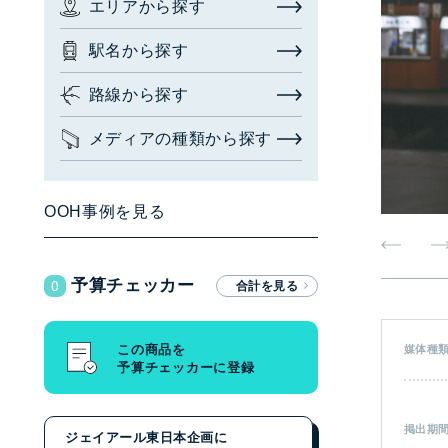
エリアから探す
お問い合わせ・相談
駅名から探す
広告枠を探す
(簡易検索)
閉じる
路線から探す
メディアの種類から探す
検索する
OOH事例を見る
広告枠を探す
(詳細検索)
0
予算チェッカー
エリアから探す
駅名から探す
この商品を
媒体種
予算チェッカーに登録
路線から探す
メディアの種類から探す
掲出期
ジェイアール東日本企画に