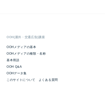
OOH(屋外・交通広告)講座
OOHメディアの基本
OOHメディアの種類・名称
基本用語
OOH Q&A
OOHデータ集
このサイトについて よくある質問
OOH