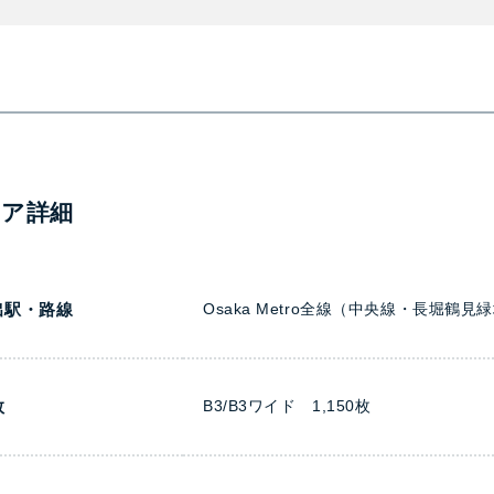
ィア詳細
出駅・路線
Osaka Metro全線（中央線・長堀
数
B3/B3ワイド 1,150枚