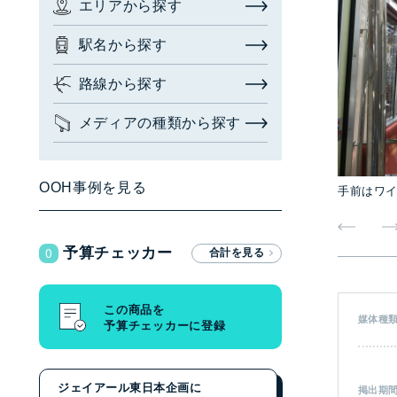
エリアから探す
お問い合わせ・相談
駅名から探す
広告枠を探す
(簡易検索)
閉じる
路線から探す
メディアの種類から探す
検索する
OOH事例を見る
手前はワイ
広告枠を探す
(詳細検索)
0
予算チェッカー
エリアから探す
駅名から探す
この商品を
媒体種
予算チェッカーに登録
路線から探す
メディアの種類から探す
ジェイアール東日本企画に
掲出期