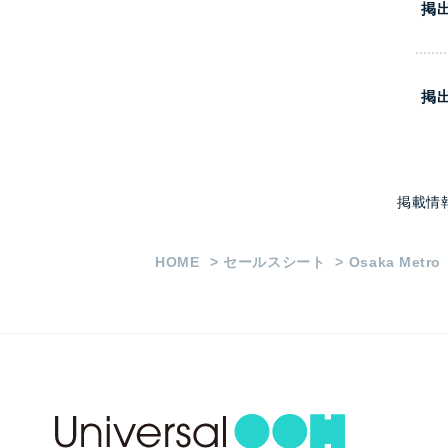
掲
掲
掲載情
HOME
セールスシート
Osaka Met