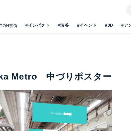
#インパクト
#渋谷
#イベント
#3D
#ア
OOH事例
aka Metro 中づりポスター
H最新事情を知りたい