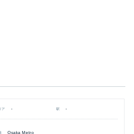
-
-
リア
駅
Osaka Metro
線