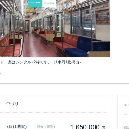
ド、奥はシングル×2枠です。（1車両1枚掲出）
中づり
類
エ
1,650,000
7日(1週間)
間
料金（税別）
円
路