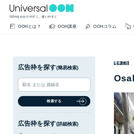
OOHをわかりやすく、使いやすく
OOHとは？
OOH講座
OOHコラム
電車広告
広告枠を探す
(簡易検索)
Os
検索する
KEYWORD SEARCH
GUIDE
サイト内検索
このサイトの使い方
広告枠を探す
(詳細検索)
OOHの基本を知りたい
掲載事例を知りたい
OO
閉じる