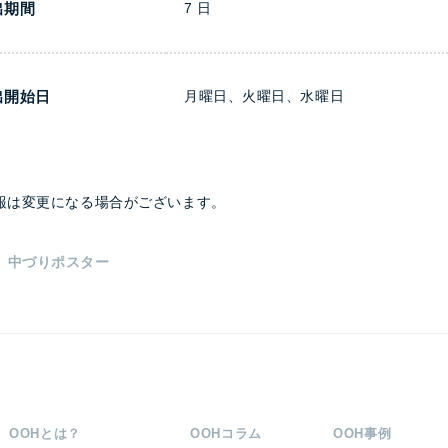
出期間
7 日
出開始日
月曜日、火曜日、水曜日
報は変更になる場合がございます。
ro 中づりポスター
OOHとは？
OOHコラム
OOH事例