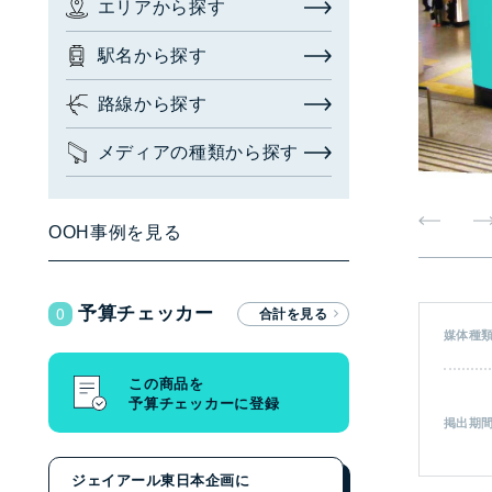
エリアから探す
お問い合わせ・相談
駅名から探す
広告枠を探す
(簡易検索)
閉じる
路線から探す
メディアの種類から探す
検索する
OOH事例を見る
広告枠を探す
(詳細検索)
0
予算チェッカー
エリアから探す
媒体種
駅名から探す
この商品を
予算チェッカーに登録
路線から探す
掲出期
メディアの種類から探す
ジェイアール東日本企画に