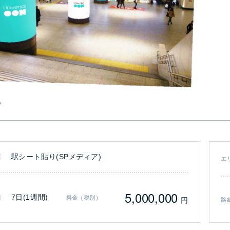
駅シート貼り(SPメディア)
類
エ
5,000,000
7日(1週間)
間
料金（税別）
円
路