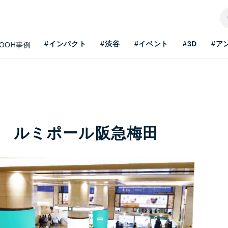
#インパクト
#渋谷
#イベント
#3D
#ア
OOH事例
 ルミポール阪急梅田
H最新事情を知りたい