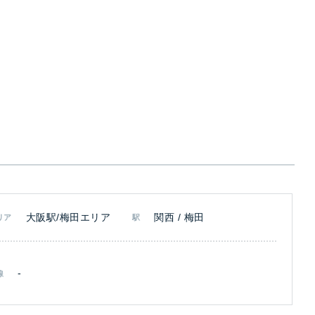
大阪駅/梅田エリア
関西 / 梅田
リア
駅
-
線