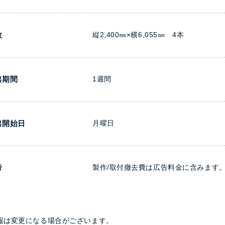
数
縦2,400㎜×横6,055㎜ 4本
出期間
1週間
出開始日
月曜日
考
製作/取付撤去費は広告料金に含みます
報は変更になる場合がございます。