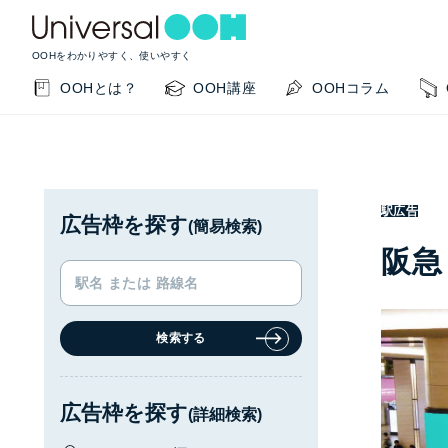
OOHをわかりやすく、使いやすく
OOHとは？
OOH講座
OOHコラム
駅広告
広告枠を探す
(簡易検索)
阪急
検索する
KEYWORD SEARCH
GUIDE
サイト内検索
このサイトの使い方
広告枠を探す
(詳細検索)
OOHの基本を知りたい
掲載事例を知りたい
OO
閉じる