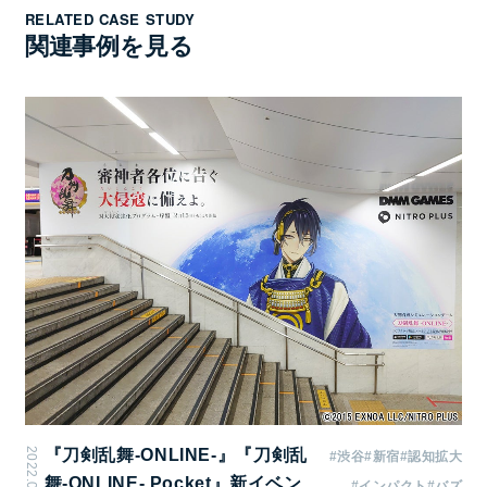
RELATED CASE STUDY
枚数
関連事例を見る
B0 60枚
掲出期間
1週間
掲出開始日
月曜日
備考
製作/取付撤去費が別途掛かります。（データ入稿）
B0 10枚から掲出可能です。詳細はお問い合わせく
2022.03.14
『刀剣乱舞-ONLINE-』『刀剣乱
#渋谷
#新宿
#認知拡大
ださい。
舞-ONLINE- Pocket』新イベン
#インパクト
#バズ