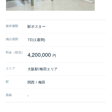
媒体種類
駅ポスター
掲出期間
7日(1週間)
4,200,000
料金（税別）
円
エリア
大阪駅/梅田エリア
駅
関西 / 梅田
路線
-