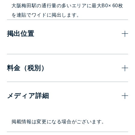
大阪梅田駅の通行量の多いエリアに最大B0× 60枚
を連貼でワイドに掲出します。
掲出位置
料金（税別）
7日(
メディア詳細
4,200,0
①～⑥（B0 60枚）
掲出駅・路線
掲載情報は変更になる場合がございます。
大阪梅田駅