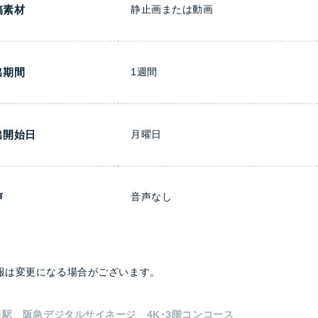
稿素材
静止画または動画
出期間
1週間
出開始日
月曜日
声
音声なし
報は変更になる場合がございます。
駅 阪急デジタルサイネージ 4K･3階コンコース