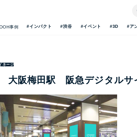
#インパクト
#渋谷
#イベント
#3D
#ア
OOH事例
イネージ
 大阪梅田駅 阪急デジタルサイ
H最新事情を知りたい