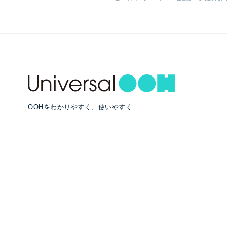
OOHをわかりやすく、使いやすく
RECOMMEND
#クロスメディア戦略
#OOH広告効果
#クリエイティブ