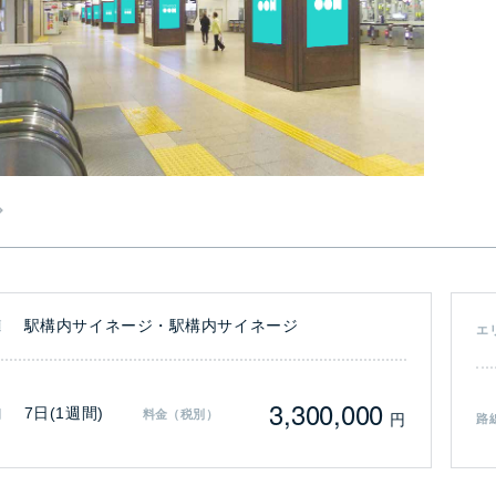
駅構内サイネージ・駅構内サイネージ
類
エ
3,300,000
7日(1週間)
間
料金（税別）
円
路