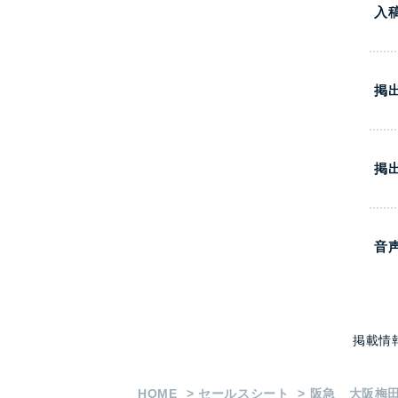
入
掲
掲
音
掲載情
HOME
セールスシート
阪急 大阪梅田