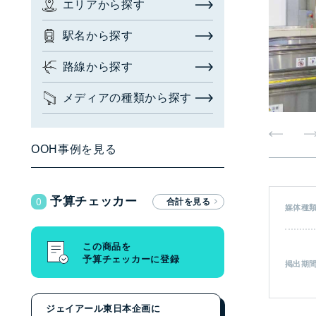
エリアから探す
お問い合わせ・相談
駅名から探す
広告枠を探す
(簡易検索)
閉じる
路線から探す
メディアの種類から探す
検索する
OOH事例を見る
広告枠を探す
(詳細検索)
0
予算チェッカー
エリアから探す
媒体種
駅名から探す
この商品を
予算チェッカーに登録
路線から探す
掲出期
メディアの種類から探す
ジェイアール東日本企画に