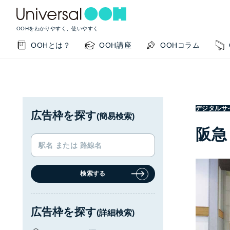
OOHをわかりやすく、使いやすく
OOHとは？
OOH講座
OOHコラム
デジタルサ
広告枠を探す
(簡易検索)
阪急
検索する
KEYWORD SEARCH
GUIDE
サイト内検索
このサイトの使い方
広告枠を探す
(詳細検索)
OOHの基本を知りたい
掲載事例を知りたい
OO
閉じる