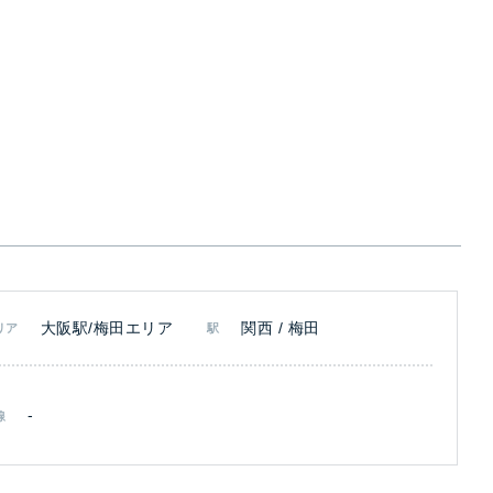
大阪駅/梅田エリア
関西 / 梅田
リア
駅
-
線