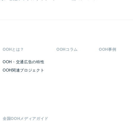
OOHとは？
OOHコラム
OOH事例
OOH・交通広告の特性
OOH関連プロジェクト
全国OOHメディアガイド
#プランニング
#応援広告
#DX
#デジタルサイネージ
#新しい