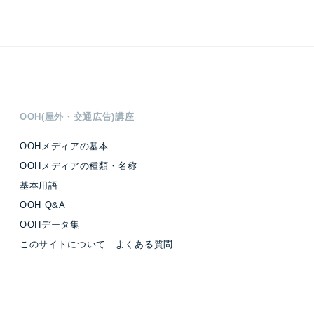
OOH(屋外・交通広告)講座
OOHメディアの基本
OOHメディアの種類・名称
基本用語
OOH Q&A
OOHデータ集
このサイトについて よくある質問
OOH