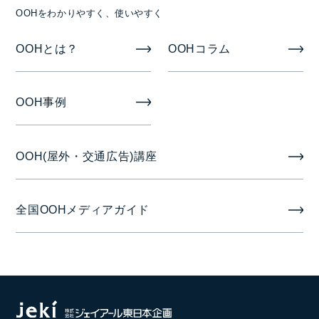
入稿素材
OOHをわかりやすく、使いやすく
静止画または動画
OOHとは？
OOHコラム
掲出期間
OOH事例
1週間
掲出開始日
OOH(屋外・交通広告)講座
月曜日
全国OOHメディアガイド
音声
音声あり ※場合により音声使用に制限がかかる場合
がございます。事前にご相談ください。