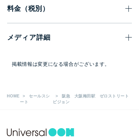
料金（税別）
7日(1週間
メディア詳細
1,500,000
1社ジャック
画面サイズ・面数
掲載情報は変更になる場合がございます。
H1,500㎜×W6,500㎜ 1面
1日放映時間・ロール長など
HOME
セールスシ
阪急 大阪梅田駅 ゼロストリート
ート
ビジョン
5：00～24：00
1社ジャック