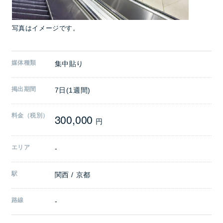
写真はイメージです。
媒体種類
集中貼り
掲出期間
7日(1週間)
300,000
料金（税別）
円
エリア
-
駅
関西 / 京都
路線
-