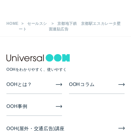
枚数
HOME
セールスシ
京都地下鉄 京都駅エスカレータ壁
B0 10枚
ート
面連貼広告
掲出期間
7日
OOHをわかりやすく、使いやすく
掲出開始日
OOHとは？
OOHコラム
木曜日
備考
OOH事例
取付撤去費は広告料金に含みます。（B0ポスター納
品）
OOH(屋外・交通広告)講座