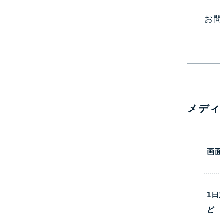
お
メデ
画
1
ど