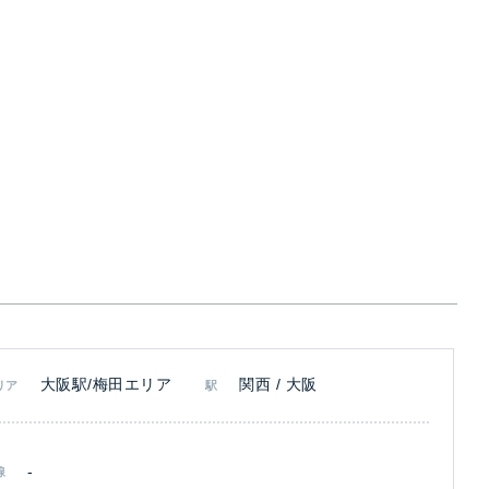
大阪駅/梅田エリア
関西 / 大阪
リア
駅
-
線