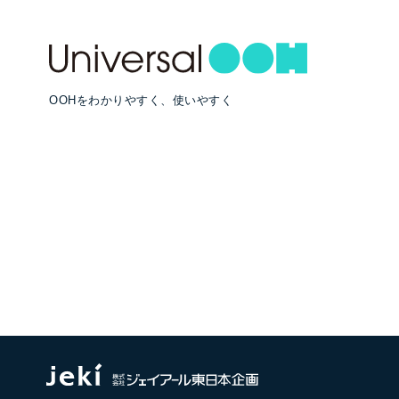
OOHをわかりやすく、使いやすく
RECOMMEND
#クロスメディア戦略
#OOH広告効果
#クリエイティブ
メディア検索TOPへ
閉じる