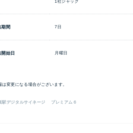
1社ジャック
出期間
7日
出開始日
月曜日
報は変更になる場合がございます。
大阪駅デジタルサイネージ プレミアム６