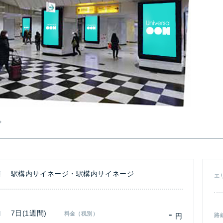
駅構内サイネージ・駅構内サイネージ
類
エ
-
7日(1週間)
間
料金（税別）
円
路