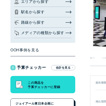
エリアから探す
お問い合わせ・相談
駅名から探す
広告枠を探す
(簡易検索)
閉じる
路線から探す
メディアの種類から探す
検索する
OOH事例を見る
広告枠を探す
(詳細検索)
0
予算チェッカー
エリアから探す
駅名から探す
この商品を
媒体種
予算チェッカーに登録
路線から探す
メディアの種類から探す
掲出期
ジェイアール東日本企画に