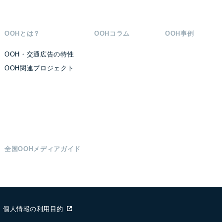
OOHとは？
OOHコラム
OOH事例
OOH・交通広告の特性
OOH関連プロジェクト
全国OOHメディアガイド
#プランニング
#応援広告
#DX
#デジタルサイネージ
#新しい
個人情報の利用目的