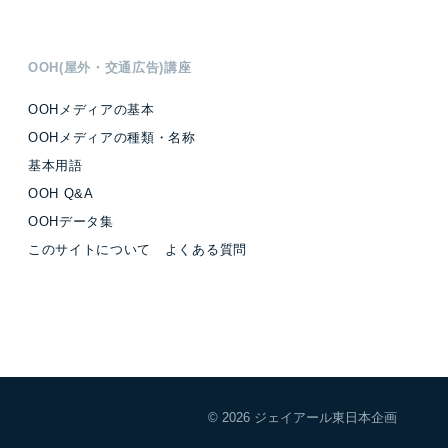
OOH(屋外・交通広告)講座
OOHメディアの基本
OOHメディアの種類・名称
基本用語
OOH Q&A
OOHデータ集
このサイトについて よくある質問
OOH
© 2026 ジェイアール東日本企画