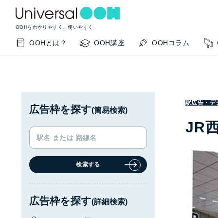
OOHをわかりやすく、使いやすく
OOHとは？
OOH講座
OOHコラム
駅広告・デ
広告枠を探す
(簡易検索)
JR
検索する
KEYWORD SEARCH
GUIDE
サイト内検索
このサイトの使い方
広告枠を探す
(詳細検索)
OOHの基本を知りたい
掲載事例を知りたい
OO
閉じる