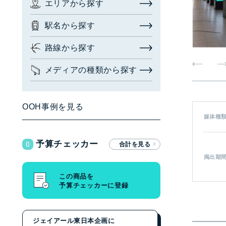
エリアから探す
お問い合わせ・相談
駅名から探す
広告枠を探す
(簡易検索)
閉じる
路線から探す
メディアの種類から探す
検索する
OOH事例を見る
媒体種
広告枠を探す
(詳細検索)
0
予算チェッカー
エリアから探す
掲出期
駅名から探す
この商品を
予算チェッカーに登録
路線から探す
メディアの種類から探す
ジェイアール東日本企画に