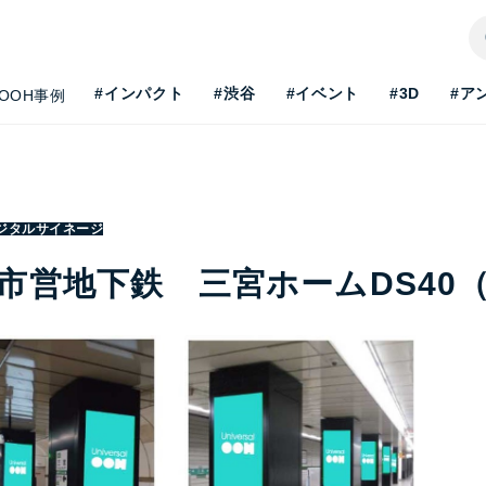
#インパクト
#渋谷
#イベント
#3D
#ア
OOH事例
ジタルサイネージ
市営地下鉄 三宮ホームDS40（
H最新事情を知りたい