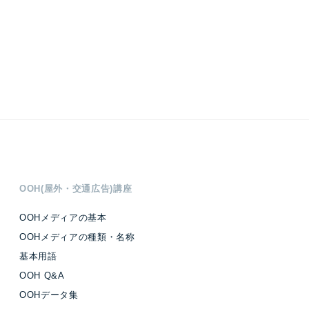
OOH(屋外・交通広告)講座
OOHメディアの基本
OOHメディアの種類・名称
基本用語
OOH Q&A
OOHデータ集