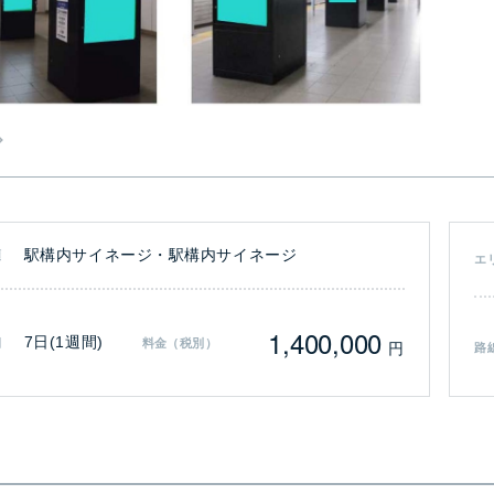
駅構内サイネージ・駅構内サイネージ
類
エ
1,400,000
7日(1週間)
間
料金（税別）
円
路