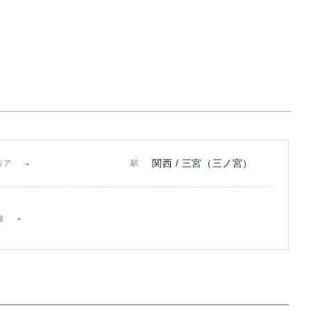
-
関西 / 三宮（三ノ宮）
リア
駅
-
線