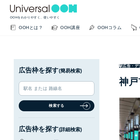
OOHをわかりやすく、使いやすく
OOHとは？
OOH講座
OOHコラム
駅広告・デ
広告枠を探す
(簡易検索)
神戸
検索する
KEYWORD SEARCH
GUIDE
サイト内検索
このサイトの使い方
広告枠を探す
(詳細検索)
OOHの基本を知りたい
掲載事例を知りたい
OO
閉じる