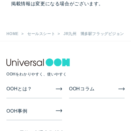
掲載情報は変更になる場合がございます。
80インチ 14面
1日放映時間・ロール長など
HOME
セールスシート
JR九州 博多駅フラッグビジョン
放映時間：6:00～24:00
1枠15秒 1ロール3分
入稿素材
OOHをわかりやすく、使いやすく
静止画(JPEG)または動画(W/MV)
OOHとは？
OOHコラム
掲出期間
OOH事例
1週間/1ヶ月/1年
掲出開始日