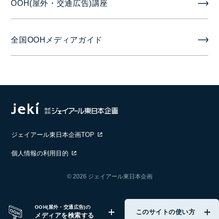
OOH(屋外・交通広告)講座
1週間 月曜日
全国OOHメディアガイド
1ヶ月/1年 毎月1日
音声
音声なし
ジェイアール東日本企画TOP
個人情報の利用目的
© 2026 ジェイアール東日本企画
OOH(屋外・交通広告)の
このサイトの使い方
メディアを検索する