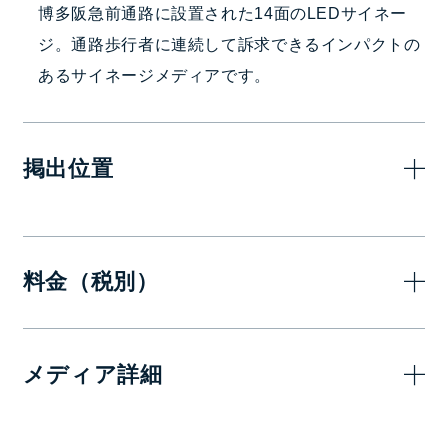
博多阪急前通路に設置された14面のLEDサイネー
ジ。通路歩行者に連続して訴求できるインパクトの
あるサイネージメディアです。
掲出位置
料金（税別）
7日(1週間)
1ヶ
メディア詳細
300,000
720,000
15秒
円
画面サイズ・面数