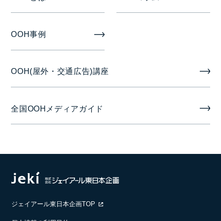
掲出期間
1週間
OOH事例
掲出開始日
OOH(屋外・交通広告)講座
月曜日
音声
全国OOHメディアガイド
音声あり
ジェイアール東日本企画TOP