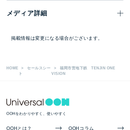
7日(
メディア詳細
1,500,0
東西セット（15秒）
画面サイズ・面数
掲載情報は変更になる場合がございます。
2,052×10,944㎜
1日放映時間・ロール長など
HOME
セールスシー
福岡市営地下鉄 TENJIN ONE
6:00～24:00
ト
VISION
1社ジャック
入稿素材
OOHをわかりやすく、使いやすく
静止画または動画
OOHとは？
OOHコラム