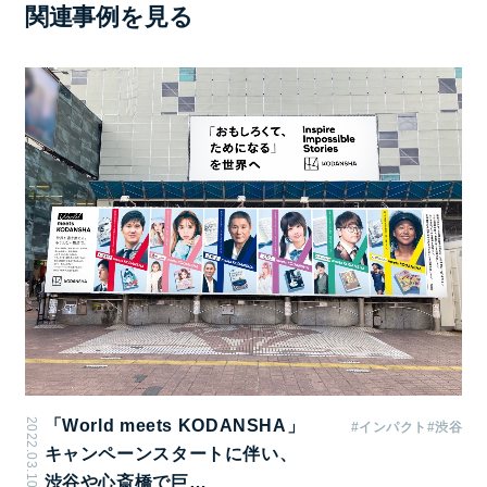
サイズ
関連事例を見る
フレーム外寸：2,120mm × 1,476mm
クリエイティブサイズ内寸：2,000mm × 1,356mm
掲出期間
2週間
掲出開始日
毎月1日/16日
備考
2022.03.10
「World meets KODANSHA」
#インパクト
#渋谷
料金には製作・取付・撤去費（1回分）を含みます。
キャンペーンスタートに伴い、
クライアント、利用内容、広告デザインは事前に審査
渋谷や心斎橋で巨…