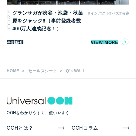
備考
2022.03.10
グランサガが渋谷・池袋・秋葉
#インパクト
#バズ
#渋谷
原をジャック‼（事前登録者数
料金には製作取付撤去費（1回分）を含みます。
400万人達成記念！）…
クライアント、利用内容、広告デザインは事前に審査
があります。
VIEW MORE
事例紹介
詳しくはお問合せください。
HOME
セールスシート
Q’s WALL
OOHをわかりやすく、使いやすく
OOHとは？
OOHコラム