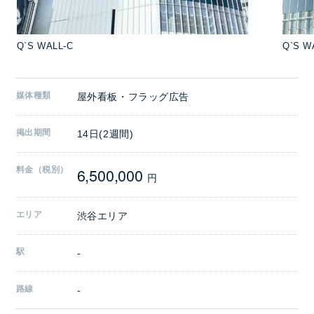
Q`S WALL-C
Q`S W
媒体種類
屋外看板・フラッグ広告
掲出期間
14日(2週間)
6,500,000
料金（税別）
円
エリア
渋谷エリア
駅
-
路線
-