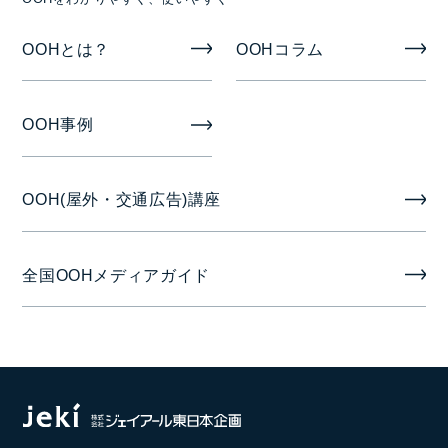
入稿素材
OOHとは？
OOHコラム
詳細お問合せください
OOH事例
掲出期間
1ヶ月
OOH(屋外・交通広告)講座
掲出開始日
全国OOHメディアガイド
毎月1日
音声
有り