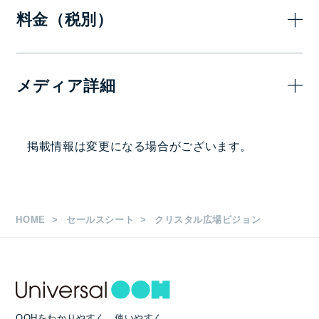
料金（税別）
1ヶ
メディア詳細
1,000,000
30秒×6回/時
画面サイズ・面数
掲載情報は変更になる場合がございます。
H2,000mm × W1,000mm
4面×柱4本
HOME
セールスシート
クリスタル広場ビジョン
1日放映時間・ロール長など
7：00～24：00（17時間/日）
OOHをわかりやすく、使いやすく