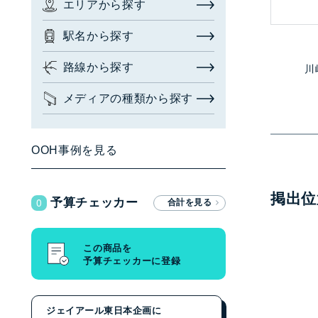
エリアから探す
お問い合わせ・相談
駅名から探す
広告枠を探す
(簡易検索)
閉じる
路線から探す
川
メディアの種類から探す
検索する
OOH事例を見る
広告枠を探す
(詳細検索)
掲出位
0
予算チェッカー
エリアから探す
駅名から探す
この商品を
予算チェッカーに登録
路線から探す
メディアの種類から探す
ジェイアール東日本企画に