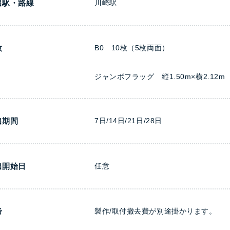
出駅・路線
川崎駅
数
B0 10枚（5枚両面）
ジャンボフラッグ 縦1.50m×横2.12
出期間
7日/14日/21日/28日
出開始日
任意
考
製作/取付撤去費が別途掛かります。