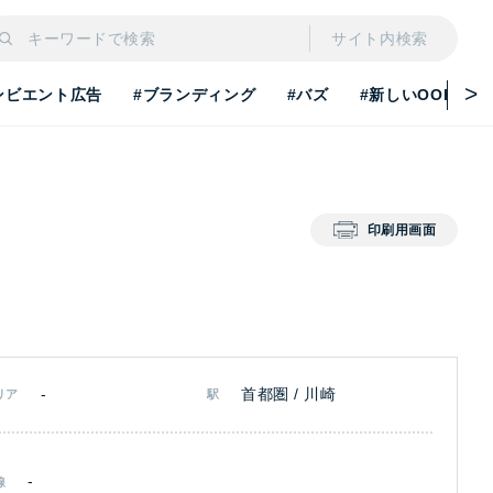
サイト内検索
ンビエント広告
#ブランディング
#バズ
#新しいOOH
印刷用画面
-
首都圏 / 川崎
リア
駅
-
線