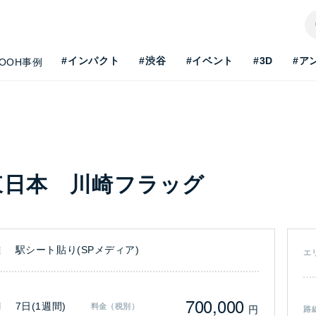
#インパクト
#渋谷
#イベント
#3D
#ア
OOH事例
東日本 川崎フラッグ
駅シート貼り(SPメディア)
類
エ
700,000
H最新事情を知りたい
7日(1週間)
間
料金（税別）
円
路