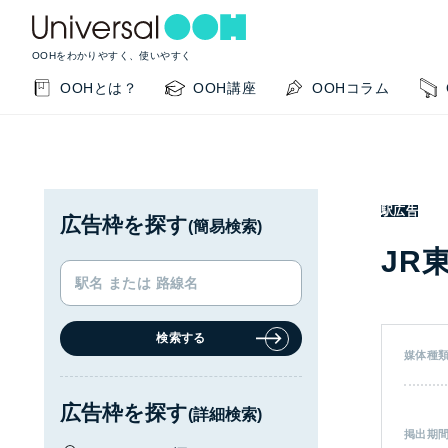
OOHをわかりやすく、使いやすく
OOHとは？
OOH講座
OOHコラム
駅広告
広告枠を探す
(簡易検索)
JR
検索する
KEYWORD SEARCH
GUIDE
媒体種
サイト内検索
このサイトの使い方
広告枠を探す
(詳細検索)
OOHの基本を知りたい
掲載事例を知りたい
OO
掲出期
閉じる