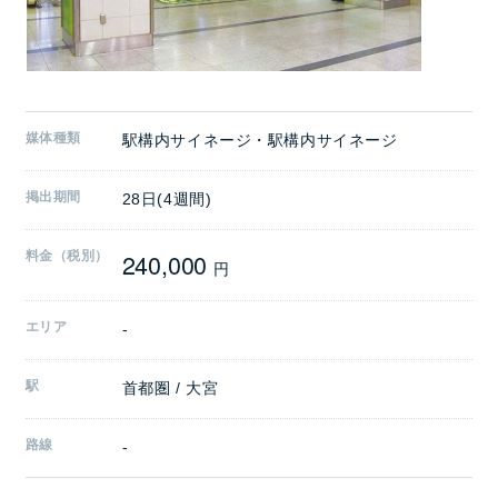
媒体種類
駅構内サイネージ・駅構内サイネージ
掲出期間
28日(4週間)
240,000
料金（税別）
円
エリア
-
駅
首都圏 / 大宮
路線
-