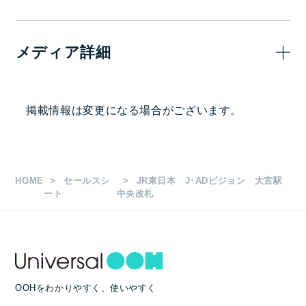
28日(4週間)
メディア詳細
240,000
15秒
円
画面サイズ・面数
掲載情報は変更になる場合がございます。
60/70インチ 11面
1日放映時間・ロール長など
HOME
セールスシ
JR東日本 J･ADビジョン 大宮駅
5:00～24:00
ート
中央改札
1枠15秒 1ロール6分
入稿素材
OOHをわかりやすく、使いやすく
静止画（JPG）または動画（WMV）