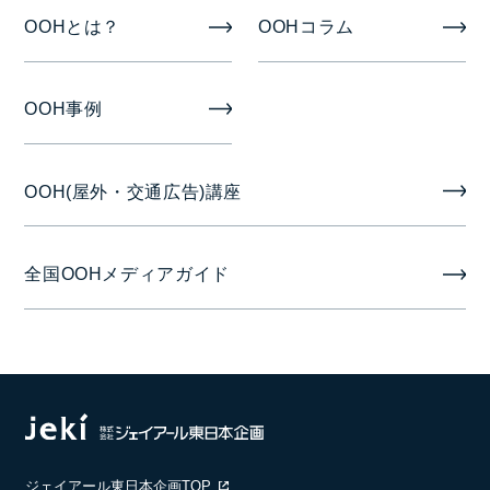
OOHとは？
OOHコラム
掲出期間
4週間、5週間（月売り）
OOH事例
掲出開始日
OOH(屋外・交通広告)講座
毎月第1月曜日
音声
全国OOHメディアガイド
音声なし
備考
2024年度放映スケジュール
月 放映開始日 放映終了日
ジェイアール東日本企画TOP