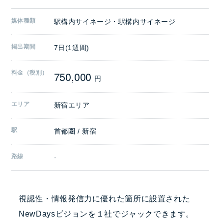
媒体種類
駅構内サイネージ・駅構内サイネージ
掲出期間
7日(1週間)
750,000
料金（税別）
円
エリア
新宿エリア
駅
首都圏 / 新宿
路線
-
視認性・情報発信力に優れた箇所に設置された
NewDaysビジョンを１社でジャックできます。