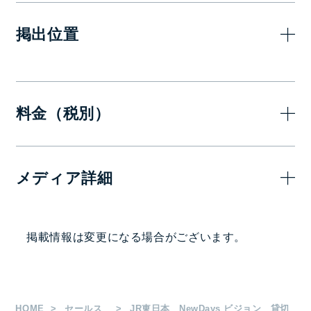
掲出位置
料金（税別）
7日(1週間)
14日
メディア詳細
750,000
1,260,
1社ジャック
円
画面サイズ・面数
掲載情報は変更になる場合がございます。
75インチ 1面
65インチ 1面
HOME
セールス
JR東日本 NewDays ビジョン 貸切