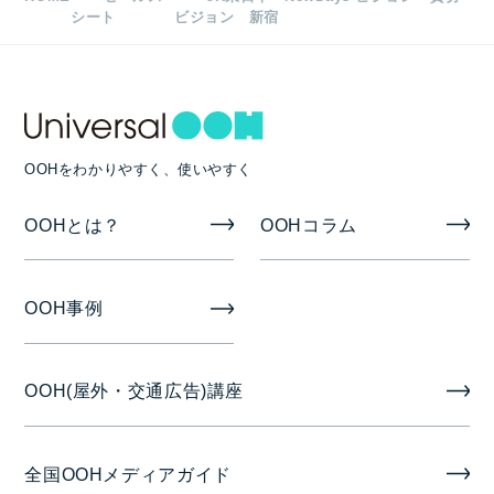
合計 2面
シート
ビジョン 新宿
1日放映時間・ロール長など
6:00～24:00
1社ジャック
OOHをわかりやすく、使いやすく
OOHとは？
OOHコラム
入稿素材
静止画（JPG）または動画（WMV9）
OOH事例
掲出期間
OOH(屋外・交通広告)講座
1週間/2週間/4週間
掲出開始日
全国OOHメディアガイド