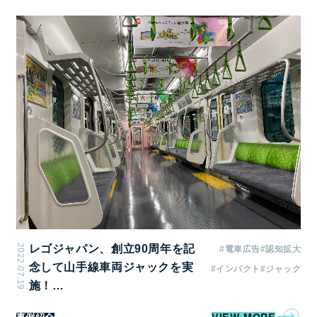
中づり B3ワイド 132枚 ※実掲出枚数のため、予
備枚数別途必要
ドア横 B3 218枚 ※実掲出枚数のため、予
備枚数別途必要
トレインチャンネル 17インチ 88面
まど上チャンネル 21.5インチ 180面
サイドチャンネル 21.5インチ 20面
掲出期間
半月
2022.07.19
レゴジャパン、創立90周年を記
#電車広告
#認知拡大
念して山手線車両ジャックを実
#インパクト
#ジャック
掲出開始日
施！…
上期：毎月1日～15日、2日～16日、3日～17日
VIEW MORE