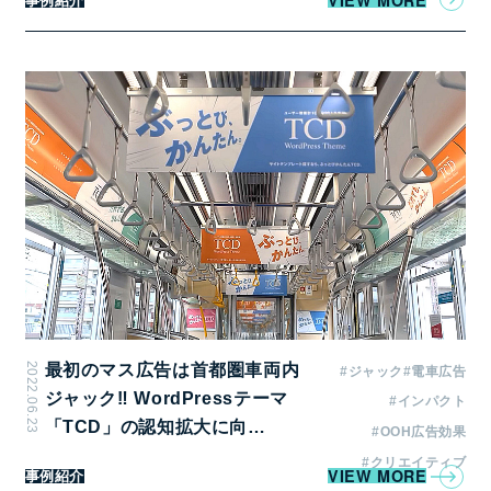
事例紹介
下期：毎月16日～月末、17日～翌月1日、18日～翌月
2日
備考
・掲出期間･日程は、運行スケジュールにより変更と
なる場合があります。
・掲出最終日は、撤去作業のため運行されない場合が
あります。
2022.06.23
最初のマス広告は首都圏車両内
#ジャック
#電車広告
ジャック‼ WordPressテーマ
#インパクト
「TCD」の認知拡大に向…
#OOH広告効果
#クリエイティブ
VIEW MORE
事例紹介