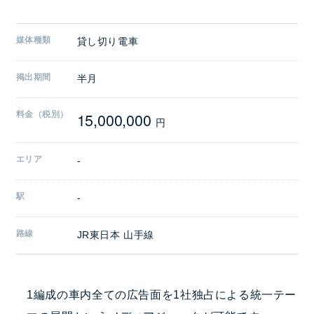
媒体種類
貸し切り電車
掲出期間
半月
15,000,000
料金（税別）
円
エリア
-
駅
-
路線
JR東日本 山手線
1編成の車内全ての広告面を1社独占による統一テー