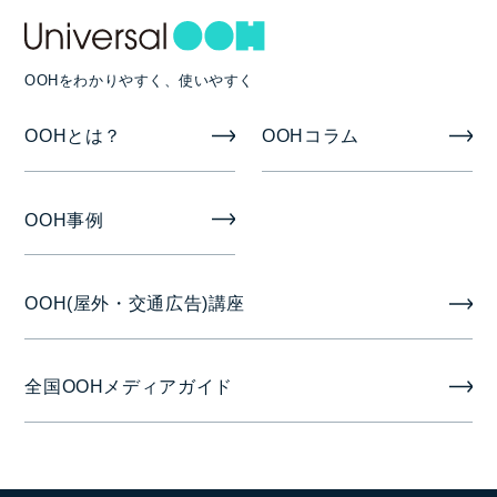
入稿素材
動画
OOHをわかりやすく、使いやすく
掲出期間
OOHとは？
OOHコラム
1週間
OOH事例
掲出開始日
月曜日
OOH(屋外・交通広告)講座
音声
全国OOHメディアガイド
音声なし