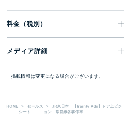
料金（税別）
7日(1週
メディア詳細
200,000
スポットCM15秒
画面サイズ・面数
掲載情報は変更になる場合がございます。
17インチ（16：9）
1日放映時間・ロール長など
HOME
セールス
JR東日本 【traintv Ads】ドア上ビジ
シート
ョン 常磐線各駅停車
1枠15秒 1ロール20分