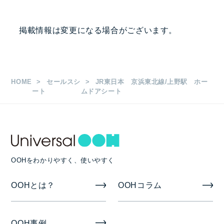
掲出駅・路線
掲載情報は変更になる場合がございます。
2,100,000
ホームドア側面30枚
円
上野駅
枚数
2,400,000
ホームドア側面40枚
円
HOME
セールスシ
JR東日本 京浜東北線/上野駅 ホー
20枚/30枚/40枚
ート
ムドアシート
サイズ
縦0.9m×横0.7m
OOHをわかりやすく、使いやすく
掲出期間
OOHとは？
OOHコラム
半月/1ヶ月
掲出開始日
OOH事例