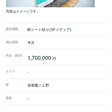
写真はイメージです。
媒体種類
駅シート貼り(SPメディア)
掲出期間
半月
1,700,000
料金（税別）
円
エリア
-
駅
首都圏 / 上野
路線
-