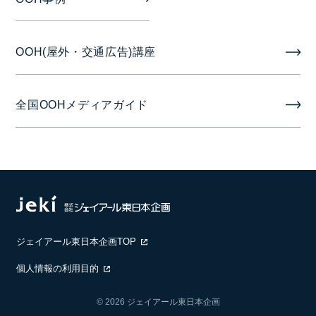
半月の場合 1日～14日または16日～29日
OOH(屋外・交通広告)講座
1ヶ月の場合 1日～28日が基本
2月掲出分については、上期：1日～１4日、下期：15
全国OOHメディアガイド
日～末日となります。
備考
製作/取付撤去費は広告料金に含みます。
掲出保証期間は【14日間：12日間保証】【28日間：
24日間保証】となります。
ジェイアール東日本企画TOP
個人情報の利用目的
© 2026 ジェイアール東日本企画