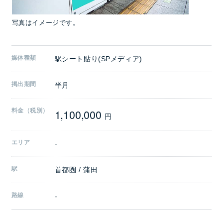
写真はイメージです。
媒体種類
駅シート貼り(SPメディア)
掲出期間
半月
1,100,000
料金（税別）
円
エリア
-
駅
首都圏 / 蒲田
路線
-