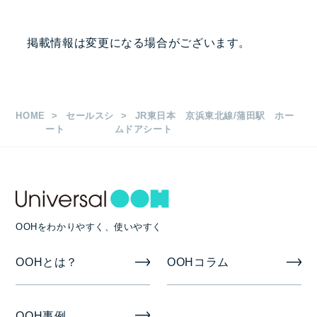
掲出駅・路線
掲載情報は変更になる場合がございます。
1,400,000
ホームドア側面30枚
円
蒲田駅
枚数
1,600,000
ホームドア側面40枚
円
HOME
セールスシ
JR東日本 京浜東北線/蒲田駅 ホー
20枚/30枚/40枚
ート
ムドアシート
サイズ
縦0.9m×横0.7m
OOHをわかりやすく、使いやすく
掲出期間
OOHとは？
OOHコラム
半月/1ヶ月
掲出開始日
OOH事例