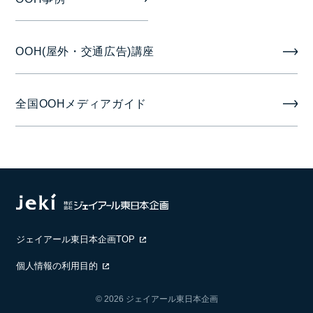
半月の場合 1日～14日または16日～29日
OOH(屋外・交通広告)講座
1ヶ月の場合 1日～28日が基本
2月掲出分については、上期：1日～１4日、下期：15
全国OOHメディアガイド
日～末日となります。
備考
製作/取付撤去費は広告料金に含みます。
掲出保証期間は【14日間：12日間保証】【28日間：
24日間保証】となります。
ジェイアール東日本企画TOP
個人情報の利用目的
© 2026 ジェイアール東日本企画