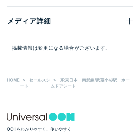
半月
メディア詳細
1,000,000
ホームドア側面20枚
円
掲出駅・路線
掲載情報は変更になる場合がございます。
1,200,000
ホームドア側面30枚
円
武蔵小杉駅
枚数
1,400,000
ホームドア側面40枚
円
HOME
セールスシ
JR東日本 南武線/武蔵小杉駅 ホー
20枚/30枚/40枚
ート
ムドアシート
サイズ
縦0.9m×横0.7m
OOHをわかりやすく、使いやすく
掲出期間