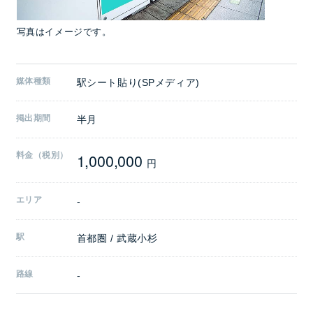
写真はイメージです。
媒体種類
駅シート貼り(SPメディア)
掲出期間
半月
1,000,000
料金（税別）
円
エリア
-
駅
首都圏 / 武蔵小杉
路線
-