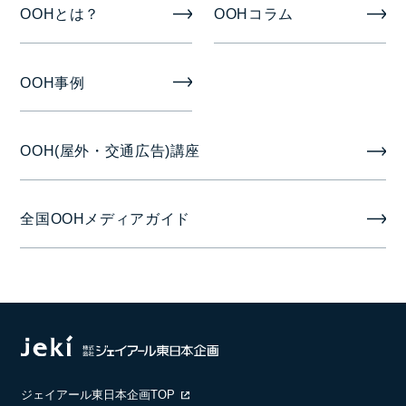
OOHとは？
OOHコラム
半月/1ヶ月
掲出開始日
OOH事例
14日の場合 1日～14日または16日～29日
OOH(屋外・交通広告)講座
28日の場合 1日～28日が基本
2月掲出分については、上期：1日～14日、下期：15
全国OOHメディアガイド
日～末日となっております。
備考
製作/取付撤去費は広告料金に含みます。
掲出保証期間は【14日間：12日間保証】【28日間：
24日間保証】となります。
ジェイアール東日本企画TOP