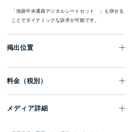
「池袋中央通路デジタルシートセット 」も併せる
ことでダイナミックな訴求が可能です。
掲出位置
料金（税別）
7日(1週間)
14日(2週間)
メディア詳細
1,800,000
3,240,000
—
円
円
掲出駅・路線