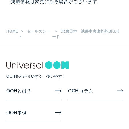
掲載情報は変更になる場合がございます。
池袋駅
枚数
HOME
セールスシー
JR東日本 池袋中央改札外BIGボ
縦2.20m×横4.70m 1面
ト
ード
掲出期間
7日/14日/21日/28日
OOHをわかりやすく、使いやすく
掲出開始日
OOHとは？
OOHコラム
月曜日
備考
OOH事例
製作/取付撤去費は広告料金に含みます。