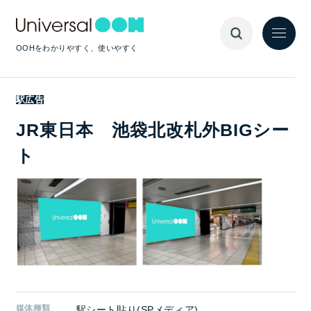
OOHをわかりやすく、使いやすく
駅広告
JR東日本 池袋北改札外BIGシー
ト
媒体種類
駅シート貼り(SPメディア)