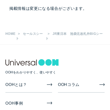
掲出駅・路線
掲載情報は変更になる場合がございます。
池袋駅
枚数
HOME
セールスシー
JR東日本 池袋北改札外BIGシー
縦2.18～2.4m×4.24m 1面
ト
ト
掲出期間
7日/14日/21日/28日
OOHをわかりやすく、使いやすく
掲出開始日
OOHとは？
OOHコラム
月曜日
備考
OOH事例