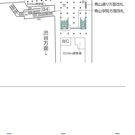
—
—
—