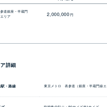
表参道銀座・半蔵門
2,000,000
円
線エリア
ィア詳細
出駅・路線
東京メトロ 表参道（銀座・半蔵門線エ
臨時集中貼り：B0サイズ/B1サイズ