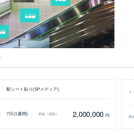
駅シート貼り(SPメディア)
類
エ
2,000,000
7日(1週間)
間
料金（税別）
円
路