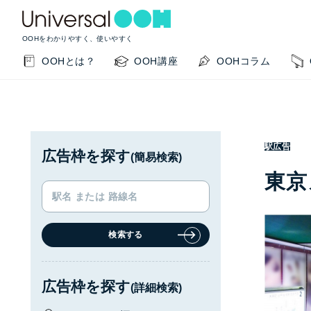
OOHをわかりやすく、使いやすく
OOHとは？
OOH講座
OOHコラム
駅広告
広告枠を探す
(簡易検索)
東京
検索する
KEYWORD SEARCH
GUIDE
サイト内検索
このサイトの使い方
広告枠を探す
(詳細検索)
OOHの基本を知りたい
掲載事例を知りたい
OO
閉じる