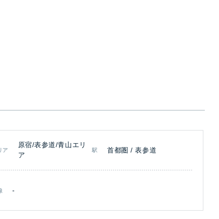
原宿/表参道/青山エリ
首都圏 / 表参道
リア
駅
ア
-
線