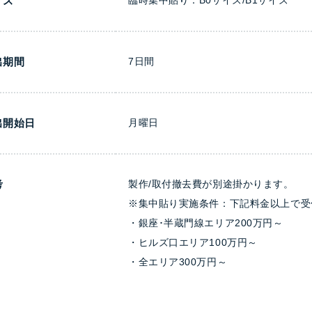
イズ
出期間
7日間
出開始日
月曜日
考
製作/取付撤去費が別途掛かります。
※集中貼り実施条件：下記料金以上で受付可
・銀座･半蔵門線エリア200万円～
・ヒルズ口エリア100万円～
・全エリア300万円～