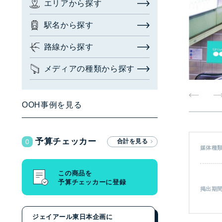
エリアから探す
お問い合わせ・相談
駅名から探す
広告枠を探す
(簡易検索)
閉じる
路線から探す
メディアの種類から探す
検索する
OOH事例を見る
広告枠を探す
(詳細検索)
0
予算チェッカー
エリアから探す
媒体種
駅名から探す
この商品を
予算チェッカーに登録
路線から探す
掲出期
メディアの種類から探す
ジェイアール東日本企画に