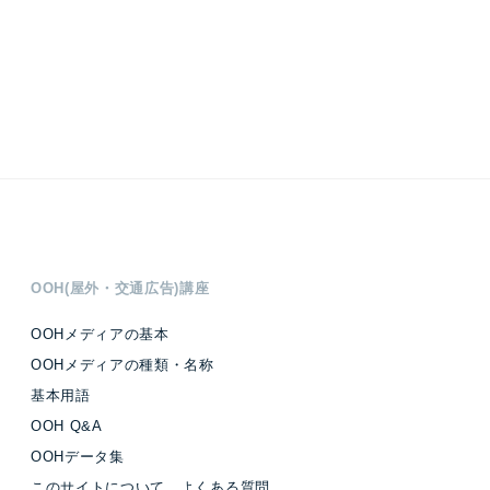
OOH(屋外・交通広告)講座
OOHメディアの基本
OOHメディアの種類・名称
基本用語
OOH Q&A
OOHデータ集
このサイトについて よくある質問