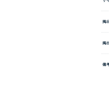
サ
掲
掲
備