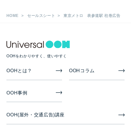
枚数
HOME
セールスシート
東京メトロ 表参道駅 柱巻広告
①縦2.38ｍ×横2.585ｍ 6本
②縦2.487ｍ×横2.585ｍ 3本
③縦1.9ｍ×横2.585ｍ 2本
OOHをわかりやすく、使いやすく
合計11本
OOHとは？
OOHコラム
掲出期間
7日
OOH事例
掲出開始日
OOH(屋外・交通広告)講座
月曜日