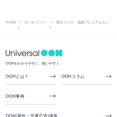
枚数
HOME
セールスシー
東京メトロ 池袋プレミアムセッ
B0 8枚（4連×2ヶ所）
ト
ト
掲出期間
7日
OOHをわかりやすく、使いやすく
掲出開始日
OOHとは？
OOHコラム
月曜日
OOH事例
OOH(屋外・交通広告)講座