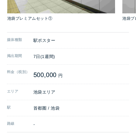
池袋プレミアムセット①
池袋プ
媒体種類
駅ポスター
掲出期間
7日(1週間)
500,000
料金（税別）
円
エリア
池袋エリア
駅
首都圏 / 池袋
路線
-