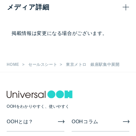
メディア詳細
セット料金【銀座プレミアムセット＋銀座ツインウォー
ル＋臨時集中貼り・臨時柱巻広告＋銀座ノーブルビジョ
ン＋MCV単駅ジャック＋MSV単駅ジャック】
掲出駅・路線
掲載情報は変更になる場合がございます。
銀座駅
枚数
HOME
セールスシート
東京メトロ 銀座駅集中展開
銀座ノーブルビジョン H1.3m×W4.8m（55インチ8
面マルチ） 2面
MCV単駅ジャック 70/55インチ 20本55面
銀座プレミアムセット B0 8枚（4連×2段） 7セッ
OOHをわかりやすく、使いやすく
ト
OOHとは？
OOHコラム
銀座ツインウォール 縦1.9m ×横5.895m 2面