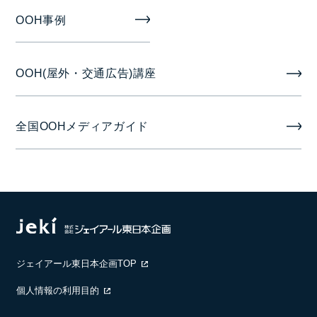
MSV単駅ジャック 70インチ 12面
OOH事例
臨時集中貼り・臨時柱巻広告 B0換算22枚以上～
OOH(屋外・交通広告)講座
掲出期間
7日
全国OOHメディアガイド
掲出開始日
月曜日
備考
製作/取付撤去費が別途掛かります。
ジェイアール東日本企画TOP
［臨時集中貼り/1枚(B0換算)］：94,000円
［臨時柱巻広告/1本］：200,000円
個人情報の利用目的
※銀座四丁目エリアは200万円以上から受付します