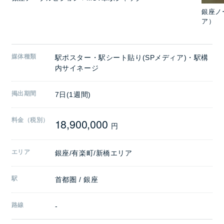
銀座ノ
ア）
媒体種類
駅ポスター・駅シート貼り(SPメディア)・駅構
内サイネージ
掲出期間
7日(1週間)
18,900,000
料金（税別）
円
エリア
銀座/有楽町/新橋エリア
駅
首都圏 / 銀座
路線
-