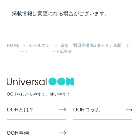
掲出駅・路線
掲載情報は変更になる場合がございます。
羽田空港第3ターミナル駅
枚数
HOME
セールスシ
京急 羽田空港第3ターミナル駅 シ
H1,200×W8,700㎜ 1面
ート
ート広告B
掲出期間
7日
OOHをわかりやすく、使いやすく
掲出開始日
OOHとは？
OOHコラム
随時
備考
OOH事例