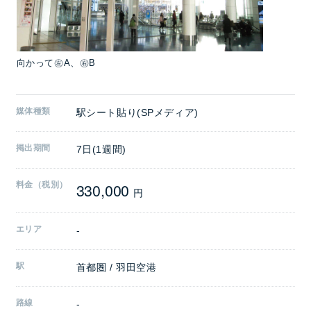
向かって㊧A、㊨B
媒体種類
駅シート貼り(SPメディア)
掲出期間
7日(1週間)
330,000
料金（税別）
円
エリア
-
駅
首都圏 / 羽田空港
路線
-