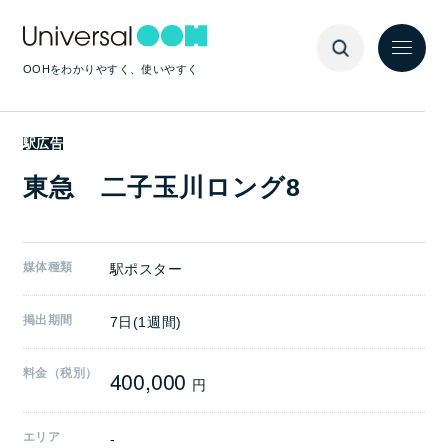
OOHをわかりやすく、使いやすく
駅広告
東急 二子玉川ロング8
媒体種類
駅ポスター
掲出期間
7日(1週間)
400,000
料金（税別）
円
エリア
-