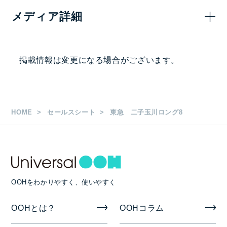
メディア詳細
400,000
—
円
掲出駅・路線
掲載情報は変更になる場合がございます。
二子玉川駅
枚数
HOME
セールスシート
東急 二子玉川ロング8
B0 8枚（B0×8連貼り）
掲出期間
7日
OOHをわかりやすく、使いやすく
掲出開始日
OOHとは？
OOHコラム
日･祝日を除く随時