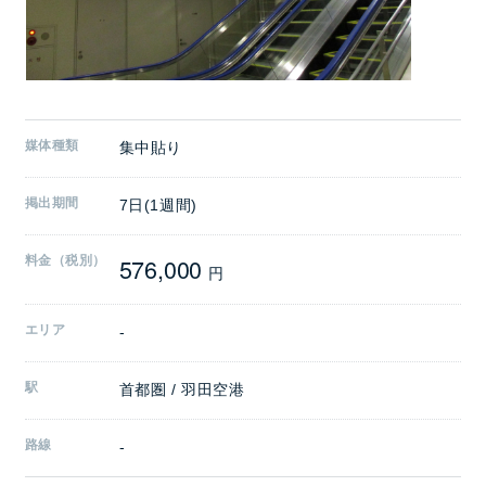
媒体種類
集中貼り
掲出期間
7日(1週間)
576,000
料金（税別）
円
エリア
-
駅
首都圏 / 羽田空港
路線
-