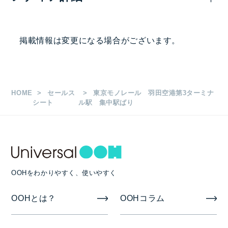
576,000
—
円
掲出駅・路線
掲載情報は変更になる場合がございます。
羽田空港第3ターミナル駅
枚数
HOME
セールス
東京モノレール 羽田空港第3ターミナ
Ｂ0 12枚
シート
ル駅 集中駅ばり
掲出期間
7日
OOHをわかりやすく、使いやすく
備考
OOHとは？
OOHコラム
加工/取付撤去費が別途掛かります。（BOポスター納
品）