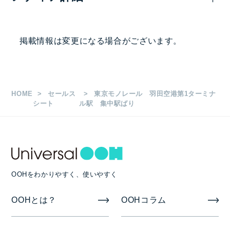
2,145,000
—
円
掲出駅・路線
掲載情報は変更になる場合がございます。
羽田空港第1ターミナル駅
枚数
HOME
セールス
東京モノレール 羽田空港第1ターミナ
Ｂ0 33枚
シート
ル駅 集中駅ばり
掲出期間
7日
OOHをわかりやすく、使いやすく
備考
OOHとは？
OOHコラム
加工/取付撤去費が別途掛かります。（BOポスター納
品）