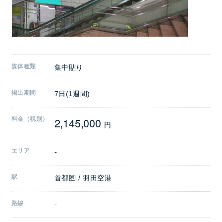
媒体種類
集中貼り
掲出期間
7日(1週間)
2,145,000
料金（税別）
円
エリア
-
駅
首都圏 / 羽田空港
路線
-