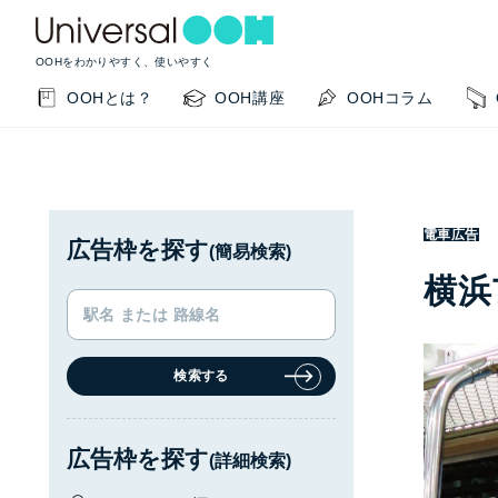
OOHをわかりやすく、使いやすく
OOHとは？
OOH講座
OOHコラム
電車広告
広告枠を探す
(簡易検索)
横浜
検索する
KEYWORD SEARCH
GUIDE
サイト内検索
このサイトの使い方
広告枠を探す
(詳細検索)
OOHの基本を知りたい
掲載事例を知りたい
OO
閉じる