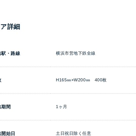
ィア詳細
出駅・路線
横浜市営地下鉄全線
数
H165㎜×W200㎜ 400枚
出期間
1ヶ月
出開始日
土日祝日除く任意