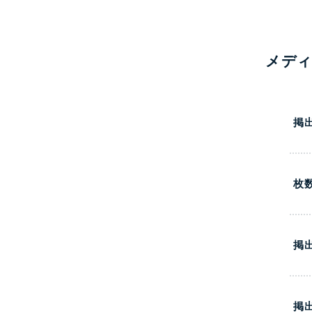
メデ
掲
枚
掲
掲