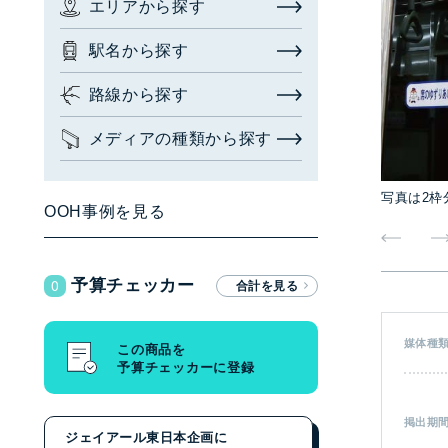
エリアから探す
お問い合わせ・相談
駅名から探す
広告枠を探す
(簡易検索)
閉じる
路線から探す
メディアの種類から探す
検索する
写真は2枠
OOH事例を見る
広告枠を探す
(詳細検索)
0
予算チェッカー
エリアから探す
駅名から探す
媒体種
この商品を
予算チェッカーに登録
路線から探す
メディアの種類から探す
掲出期
ジェイアール東日本企画に