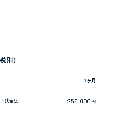
税別）
1ヶ月
256,000
地下鉄全線
円