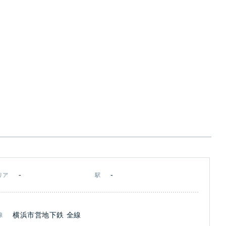
-
-
リア
駅
横浜市営地下鉄 全線
線