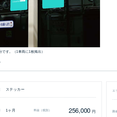
分です。（1車両に1枚掲出）
ステッカー
類
エ
256,000
1ヶ月
間
料金（税別）
円
路