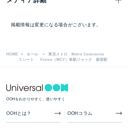
メディア詳細
2,000,000
1社ジャック
画面サイズ・面数
掲載情報は変更になる場合がございます。
60インチ 9柱35面
1日放映時間・ロール長など
HOME
セール
東京メトロ Metro Concourse
5:00～24:00
スシート
Vision（MCV）単駅ジャック 新宿駅
1社ジャック
入稿素材
OOHをわかりやすく、使いやすく
動画または静止画
OOHとは？
OOHコラム
掲出期間