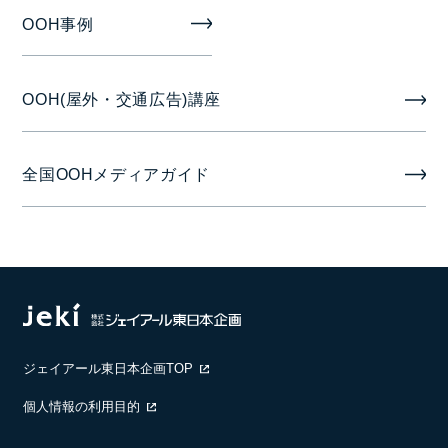
1週間
OOH事例
掲出開始日
OOH(屋外・交通広告)講座
月曜日
音声
全国OOHメディアガイド
音声なし
ジェイアール東日本企画TOP
個人情報の利用目的