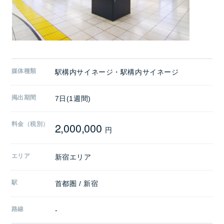
媒体種類
駅構内サイネージ・駅構内サイネージ
掲出期間
7日(1週間)
2,000,000
料金（税別）
円
エリア
新宿エリア
駅
首都圏 / 新宿
路線
-