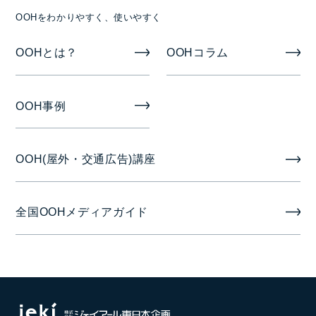
OOHをわかりやすく、使いやすく
静止画または動画
OOHとは？
OOHコラム
掲出期間
1週間
OOH事例
掲出開始日
OOH(屋外・交通広告)講座
月曜日
音声
全国OOHメディアガイド
音声なし