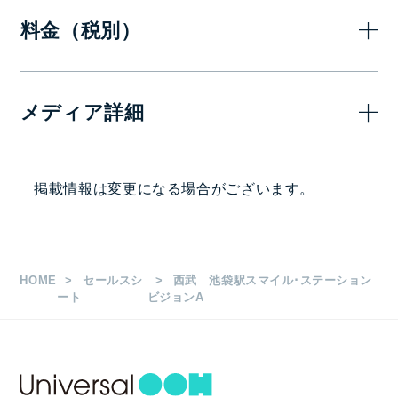
料金（税別）
7日(1週間
メディア詳細
1,300,000
1社ジャック
画面サイズ・面数
掲載情報は変更になる場合がございます。
70インチ 20面
1日放映時間・ロール長など
HOME
セールスシ
西武 池袋駅スマイル･ステーション
4:45～25:00
ート
ビジョンA
1社ジャック
入稿素材