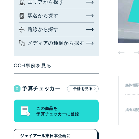
エリアから探す
お問い合わせ・相談
駅名から探す
広告枠を探す
(簡易検索)
閉じる
路線から探す
メディアの種類から探す
検索する
OOH事例を見る
広告枠を探す
(詳細検索)
媒体種
0
予算チェッカー
エリアから探す
駅名から探す
この商品を
掲出期
予算チェッカーに登録
路線から探す
メディアの種類から探す
ジェイアール東日本企画に