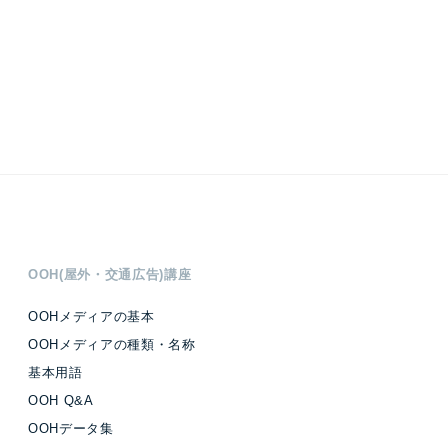
OOH(屋外・交通広告)講座
OOHメディアの基本
OOHメディアの種類・名称
基本用語
OOH Q&A
OOHデータ集