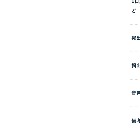
1
ど
掲
掲
音
備