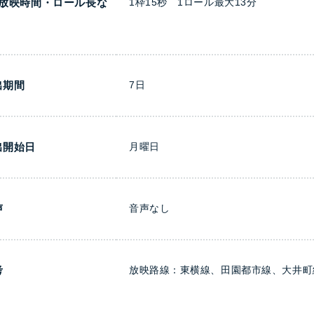
日放映時間・ロール長な
1枠15秒 1ロール最大13分
出期間
7日
出開始日
月曜日
声
音声なし
考
放映路線：東横線、田園都市線、大井町