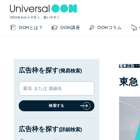
OOHをわかりやすく、使いやすく
OOHとは？
OOH講座
OOHコラム
電車広告・
広告枠を探す
(簡易検索)
東急
検索する
KEYWORD SEARCH
GUIDE
サイト内検索
このサイトの使い方
広告枠を探す
(詳細検索)
OOHの基本を知りたい
掲載事例を知りたい
OO
閉じる